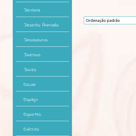
Dentista
Desenho Animado
Dinossauros
Diversos
Doces
Escola
Espaço
Esportes
Exército