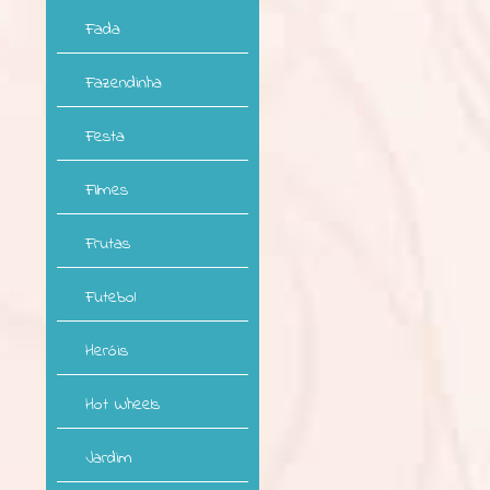
Fada
Fazendinha
Festa
Filmes
Frutas
Futebol
Heróis
Hot Wheels
Jardim