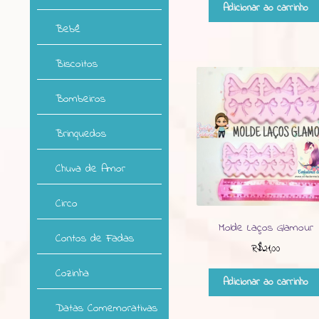
Adicionar ao carrinho
Bebê
Biscoitos
Bombeiros
Brinquedos
Chuva de Amor
Circo
Molde Laços Glamour
Contos de Fadas
R$
21,00
Cozinha
Adicionar ao carrinho
Datas Comemorativas