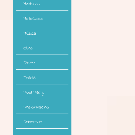
Molduras
MotoCross
Música
Obra
Pirata
Polícia
Pool Party
Praia/Piscina
Princesas