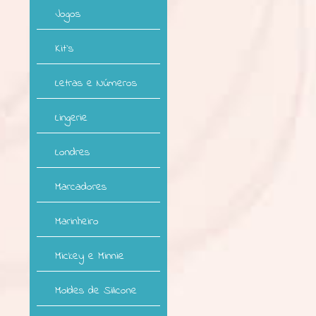
Jogos
Kit`s
Letras e Números
Lingerie
Londres
Marcadores
Marinheiro
Mickey e Minnie
Moldes de Silicone