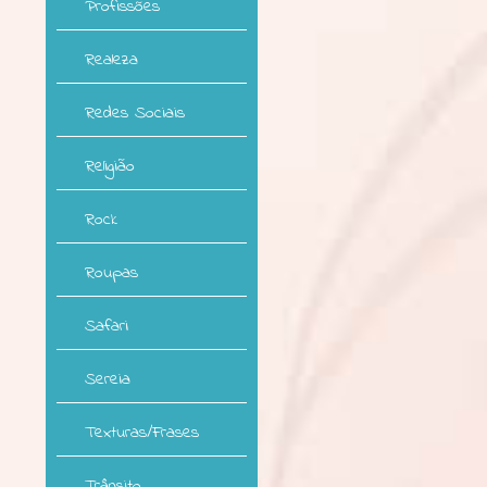
Profissões
Realeza
Redes Sociais
Religião
Rock
Roupas
Safari
Sereia
Texturas/Frases
Trânsito