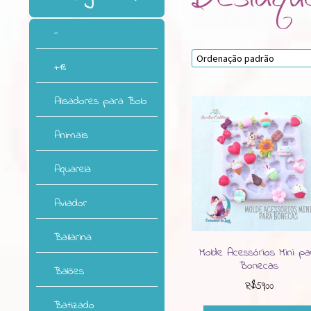
-
+18
Alisadores para Bolo
Animais
Aquarela
Aviador
Bailarina
Molde Acessórios Mini pa
Bonecas
Balões
R$
59,00
Batizado