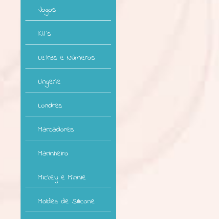
Jogos
Kit`s
Letras e Números
Lingerie
Londres
Marcadores
Marinheiro
Mickey e Minnie
Moldes de Silicone