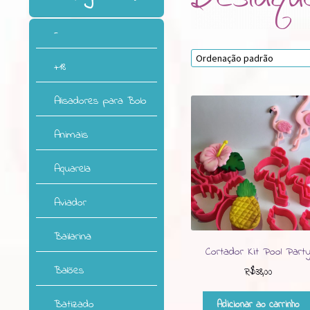
-
+18
Alisadores para Bolo
Animais
Aquarela
Aviador
Bailarina
Cortador Kit Pool Part
Balões
R$
38,00
Batizado
Adicionar ao carrinho