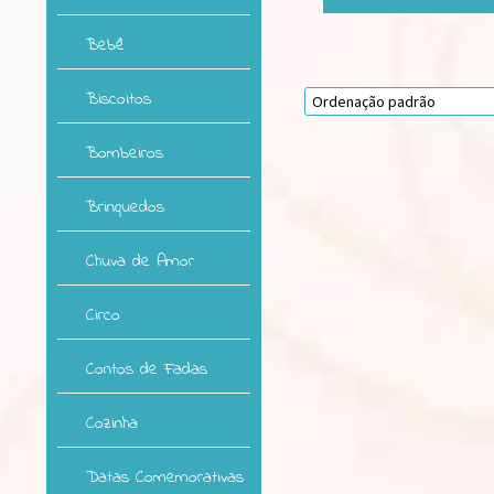
Bebê
Biscoitos
Bombeiros
Brinquedos
Chuva de Amor
Circo
Contos de Fadas
Cozinha
Datas Comemorativas