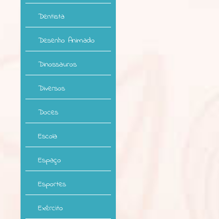
Dentista
Desenho Animado
Dinossauros
Diversos
Doces
Escola
Espaço
Esportes
Exército