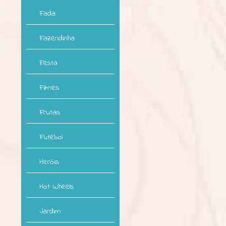
Fada
Fazendinha
Festa
Filmes
Frutas
Futebol
Heróis
Hot Wheels
Jardim