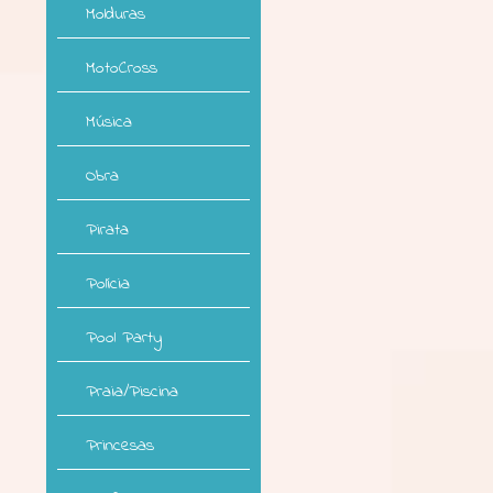
Molduras
MotoCross
Música
Obra
Pirata
Polícia
Pool Party
Praia/Piscina
Princesas