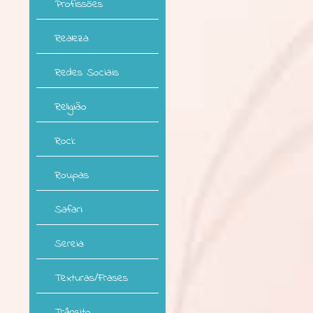
Profissões
Realeza
Redes Sociais
Religião
Rock
Roupas
Safari
Sereia
Texturas/Frases
Trânsito