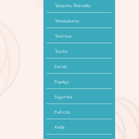
Desenho Animado
Dinossauros
Diversos
Doces
Escola
Espaço
Esportes
Exército
Fada