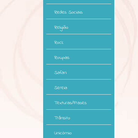
Redes Sociais
Religião
Rock
Roupas
Safari
Sereia
Texturas/Frases
Trânsito
Unicórnio