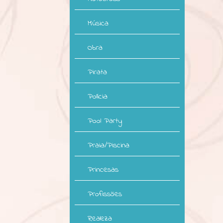
Música
Obra
Pirata
Polícia
Pool Party
Praia/Piscina
Princesas
Profissões
Realeza