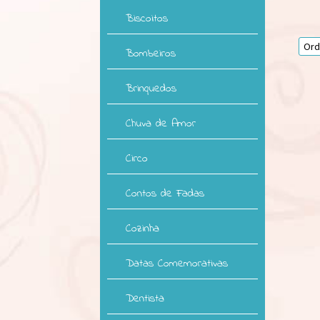
Biscoitos
Bombeiros
Brinquedos
Chuva de Amor
Circo
Contos de Fadas
Cozinha
Datas Comemorativas
Dentista