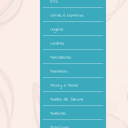
Kit`s
Letras e Números
Lingerie
Londres
Marcadores
Marinheiro
Mickey e Minnie
Moldes de Silicone
Molduras
MotoCross