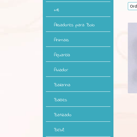
+18
Alisadores para Bolo
Animais
Aquarela
Aviador
Bailarina
Balões
Batizado
Bebê