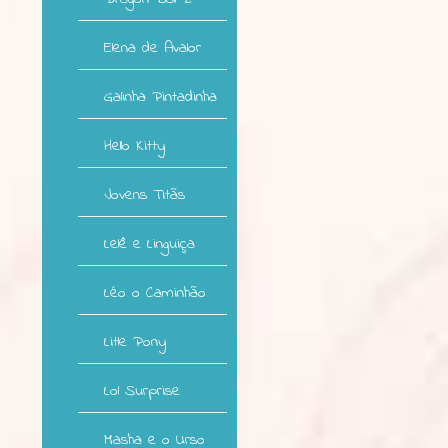
Elena de Avalor
Galinha Pintadinha
Hello Kitty
Jovens Titãs
Lelê e Linguiça
Léo o Caminhão
Litle Pony
Lol Surprise
Masha e o Urso