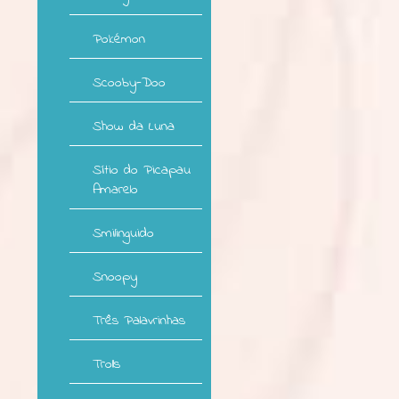
Pokémon
Scooby-Doo
Show da Luna
Sítio do Picapau
Amarelo
Smilinguido
Snoopy
Três Palavrinhas
Trolls