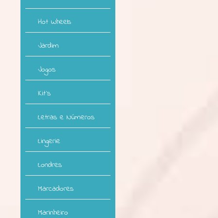
Hot Wheels
Jardim
Jogos
Kit`s
Letras e Números
Lingerie
Londres
Marcadores
Marinheiro