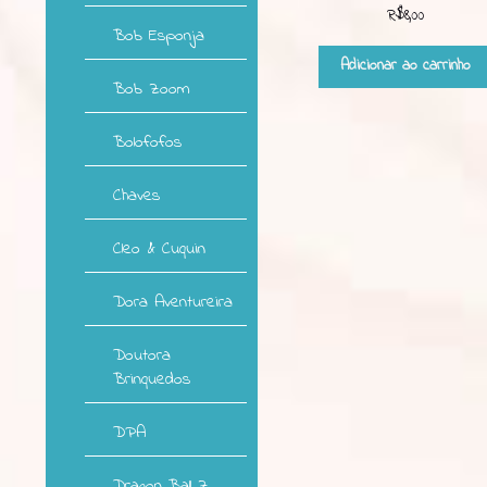
R$
8,00
Bob Esponja
Adicionar ao carrinho
Bob Zoom
Bolofofos
Chaves
Cleo & Cuquin
Dora Aventureira
Doutora
Brinquedos
DPA
Dragon Ball Z