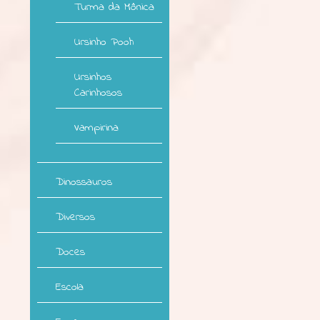
Turma da Mônica
Ursinho Pooh
Ursinhos
Carinhosos
Vampirina
Dinossauros
Diversos
Doces
Escola