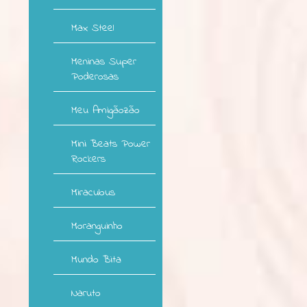
Max Steel
Meninas Super
Poderosas
Meu Amigãozão
Mini Beats Power
Rockers
Miraculous
Moranguinho
Mundo Bita
Naruto