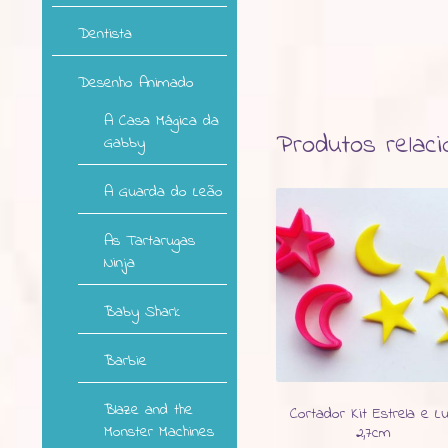
Dentista
Desenho Animado
A Casa Mágica da
Produtos relac
Gabby
A Guarda do Leão
As Tartarugas
Ninja
Baby Shark
Barbie
Blaze and the
Cortador Kit Estrela e L
Monster Machines
2,7cm