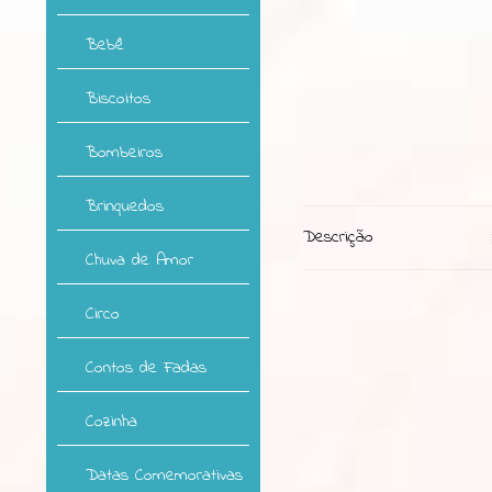
Bebê
Biscoitos
Bombeiros
Brinquedos
Descrição
Chuva de Amor
Circo
Contos de Fadas
Cozinha
Datas Comemorativas