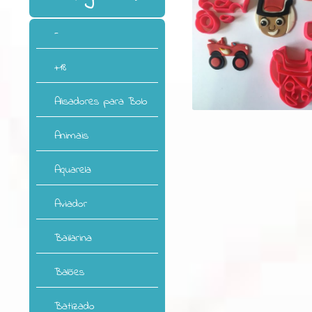
-
+18
Alisadores para Bolo
Animais
Aquarela
Aviador
Bailarina
Balões
Batizado