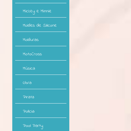
Mickey e Minnie
Moldes de Silicone
Molduras
MotoCross
Música
Obra
Pirata
Polícia
Pool Party