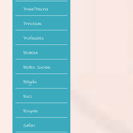
Praia/Piscina
Princesas
Profissões
Realeza
Redes Sociais
Religião
Rock
Roupas
Safari