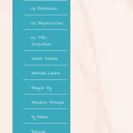
Os Flintstones
Os Pequerruchos
Os Três
Porquinhos
Patati Patata
Patrulha Canina
Peppa Pig
Pequeno Príncipe
Pj Masks
Pocoyo