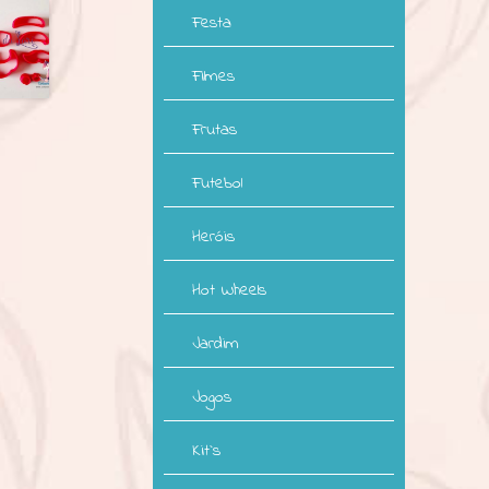
Festa
Filmes
Frutas
Futebol
Heróis
Hot Wheels
Jardim
Jogos
Kit`s