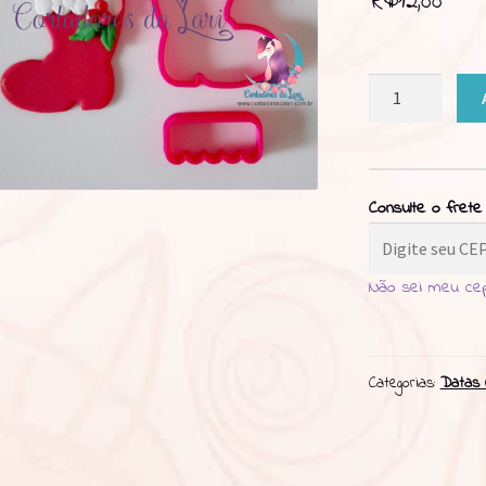
R$
12,00
Cortador
Bota
Noel
5cm
quantidade
Consulte o frete
Não sei meu ce
Categorias:
Datas 