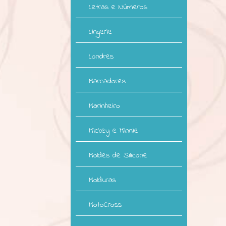
Letras e Números
Lingerie
Londres
Marcadores
Marinheiro
Mickey e Minnie
Moldes de Silicone
Molduras
MotoCross