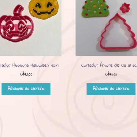
rtador Abóbora Halloween 4cm
Cortador Árvore de Natal 6
R$
12,00
R$
10,00
Adicionar ao carrinho
Adicionar ao carrinho