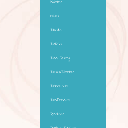
Música
Obra
Pirata
Polícia
Pool Party
Praia/Piscina
Princesas
Profissões
Realeza
Redes Sociais