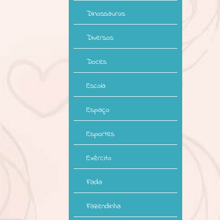
Dinossauros
Diversos
Doces
Escola
Espaço
Esportes
Exército
Fada
Fazendinha