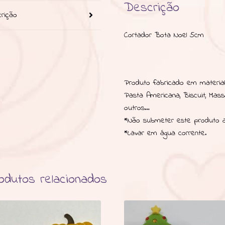
Descrição
rição
Cortador Bota Noel 5cm
Produto fabricado em material 
Pasta Americana, Biscuit, Mas
outros…
*Não submeter este produto a
*Lavar em água corrente.
odutos relacionados