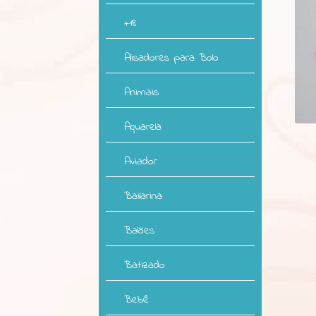
+18
Alisadores para Bolo
Animais
Aquarela
Aviador
Bailarina
Balões
Batizado
Bebê