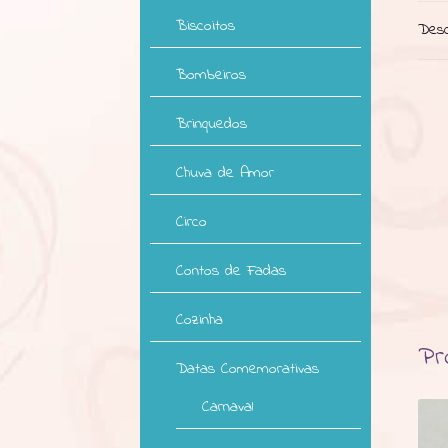
Biscoitos
Desc
Bombeiros
Brinquedos
Chuva de Amor
Circo
Contos de Fadas
Cozinha
Pr
Datas Comemorativas
Carnaval