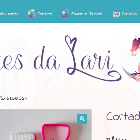
inha conta
Contato
Envios e Prazos
Carrinho
 Bota Noel 5cm
Corta