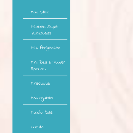
Max Steel
Meninas Super
Poderosas
Meu Amigãozão
Mini Beats Power
Rockers
Miraculous
Moranguinho
Mundo Bita
Naruto