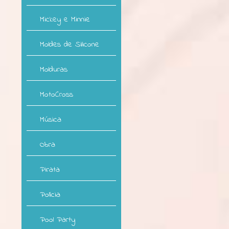
Mickey e Minnie
Moldes de Silicone
Molduras
MotoCross
Música
Obra
Pirata
Polícia
Pool Party