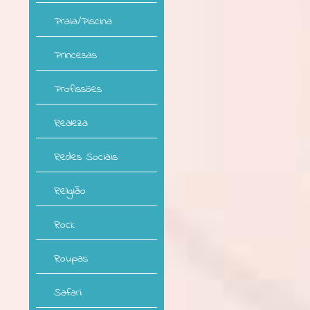
Praia/Piscina
Princesas
Profissões
Realeza
Redes Sociais
Religião
Rock
Roupas
Safari