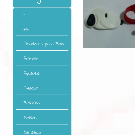
-
+18
Alisadores para Bolo
Animais
Aquarela
Aviador
Bailarina
Balões
Batizado