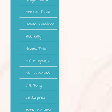
Elena de Avalor
Galinha Pintadinha
Hello Kitty
Jovens Titãs
Lelê e Linguiça
Léo o Caminhão
Litle Pony
Lol Surprise
Masha e o Urso