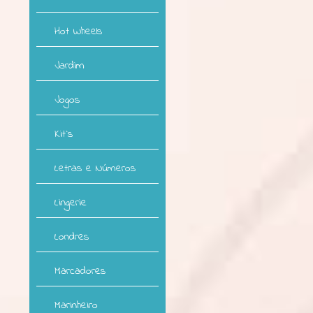
Hot Wheels
Jardim
Jogos
Kit`s
Letras e Números
Lingerie
Londres
Marcadores
Marinheiro