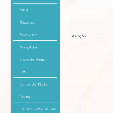
Bebê
Biscoitos
Bombeiros
Descrição
Brinquedos
Chuva de Amor
Circo
Contos de Fadas
Cozinha
Datas Comemorativas