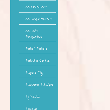
Os Flintstones
Os Pequerruchos
Os Três
Porquinhos
Patati Patata
Patrulha Canina
Peppa Pig
Pequeno Príncipe
Pj Masks
Pocoyo