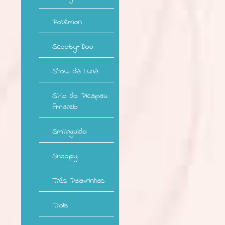
Pokémon
Scooby-Doo
Show da Luna
Sítio do Picapau
Amarelo
Smilinguido
Snoopy
Três Palavrinhas
Trolls