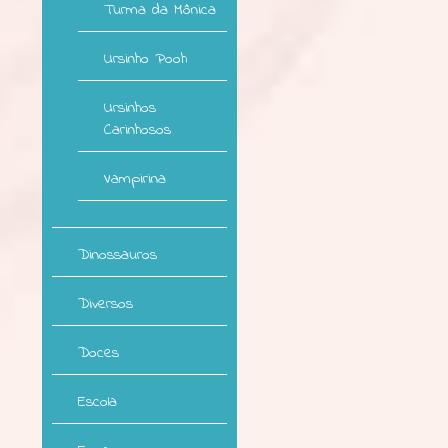
Turma da Mônica
Ursinho Pooh
Ursinhos
Carinhosos
Vampirina
Dinossauros
Diversos
Doces
Escola