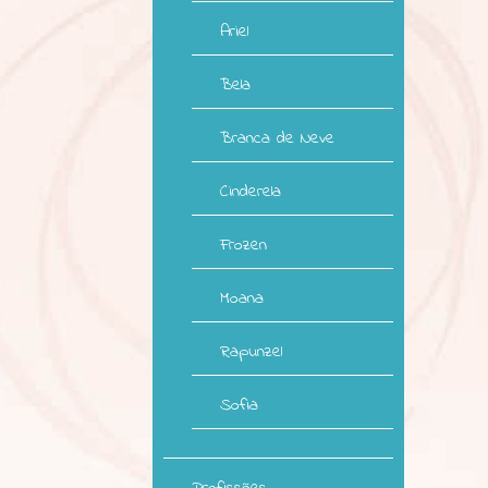
Ariel
Bela
Branca de Neve
Cinderela
Frozen
Moana
Rapunzel
Sofia
Profissões