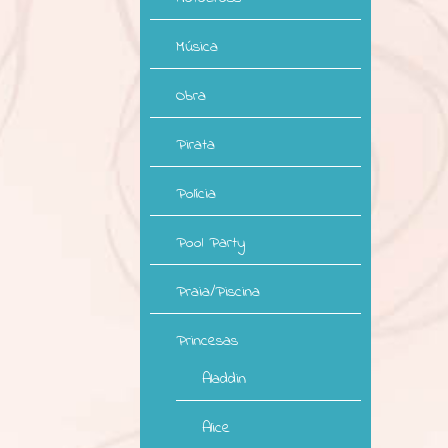
Música
Obra
Pirata
Polícia
Pool Party
Praia/Piscina
Princesas
Aladdin
Alice