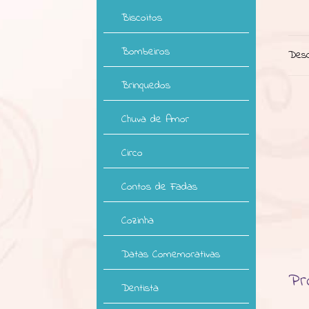
Biscoitos
Bombeiros
Desc
Brinquedos
Chuva de Amor
Circo
Contos de Fadas
Cozinha
Datas Comemorativas
Pr
Dentista