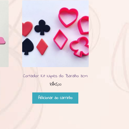
Cortador Kit Nipes do Baralho 3cm
R$
15,00
Adicionar ao carrinho
to
tes.