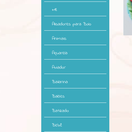
+18
Alisadores para Bolo
Animais
Aquarela
Aviador
Bailarina
Balões
Batizado
Bebê