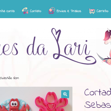
inha conta
Contato
Envios e Prazos
Carrinho
Sebastião 6cm
Cortad
Sebas