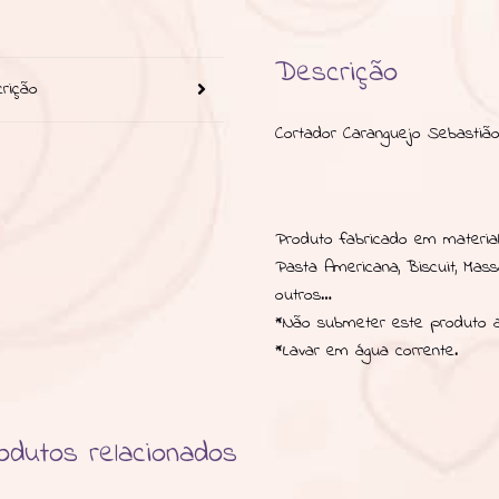
Descrição
rição
Cortador Caranguejo Sebastiã
Produto fabricado em material 
Pasta Americana, Biscuit, Mas
outros…
*Não submeter este produto a
*Lavar em água corrente.
odutos relacionados