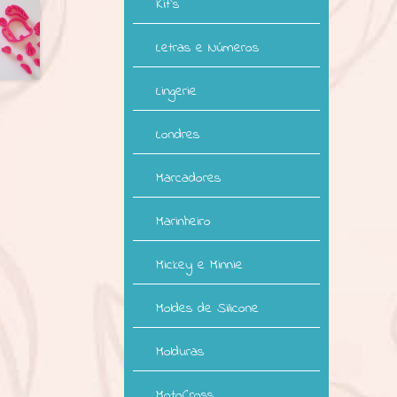
Kit`s
Letras e Números
Lingerie
Londres
Marcadores
Marinheiro
Mickey e Minnie
Moldes de Silicone
Molduras
MotoCross