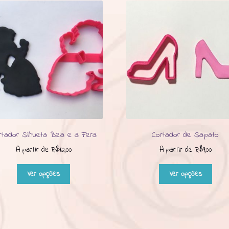
rtador Silhueta Bela e a Fera
Cortador de Sapato
A partir de
R$
12,00
A partir de
R$
9,00
Este
Este
Ver opções
Ver opções
produto
produ
tem
tem
várias
várias
variantes.
varian
As
As