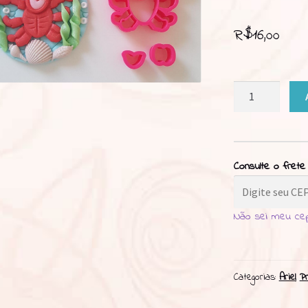
R$
16,00
Cortador
Caranguejo
Sebastião
6cm
quantidade
Consulte o frete
Não sei meu ce
Categorias:
Ariel
,
P