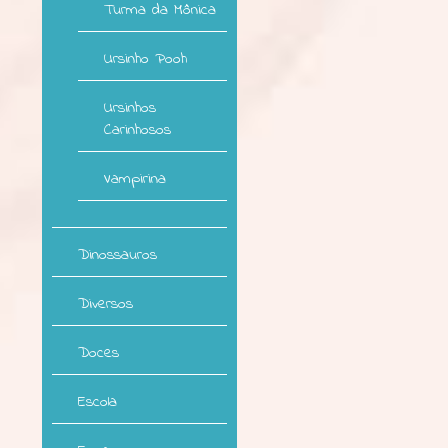
Turma da Mônica
Ursinho Pooh
Ursinhos
Carinhosos
Vampirina
Dinossauros
Diversos
Doces
Escola