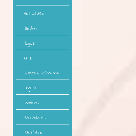
Hot Wheels
Jardim
Jogos
Kit`s
Letras e Números
Lingerie
Londres
Marcadores
Marinheiro