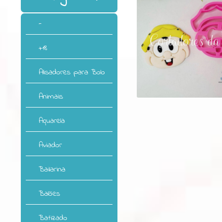
-
+18
Alisadores para Bolo
Animais
Aquarela
Aviador
Bailarina
Balões
Batizado