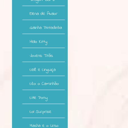
Elena de Avalor
Galinha Pintadinha
Hello Kitty
Jovens Titãs
Lelê e Linguiça
Léo o Caminhão
Litle Pony
Lol Surprise
Masha e o Urso