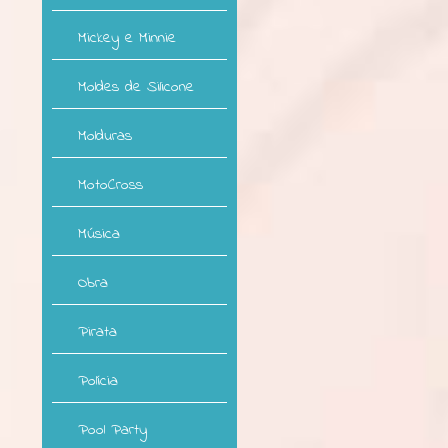
Mickey e Minnie
Moldes de Silicone
Molduras
MotoCross
Música
Obra
Pirata
Polícia
Pool Party