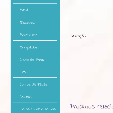
Bebê
Biscoitos
Bombeiros
Descrição
Brinquedos
Chuva de Amor
Circo
Contos de Fadas
Cozinha
Produtos relac
Datas Comemorativas