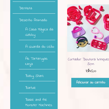
Dentista
Desenho Animado
A Casa Mágica da
Gabby
A Guarda do Leão
As Tartarugas
Cortador Doutora brinque
Ninja
5cm
R$
45,00
Baby Shark
Adicionar ao carrinho
Barbie
Blaze and the
Monster Machines