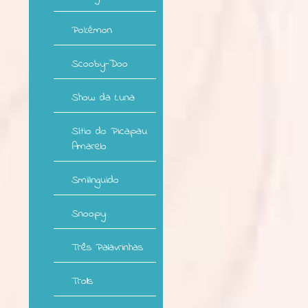
Pokémon
Scooby-Doo
Show da Luna
Sítio do Picapau
Amarelo
Smilinguido
Snoopy
Três Palavrinhas
Trolls