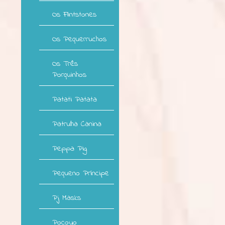
Os Flintstones
Os Pequerruchos
Os Três
Porquinhos
Patati Patata
Patrulha Canina
Peppa Pig
Pequeno Príncipe
Pj Masks
Pocoyo