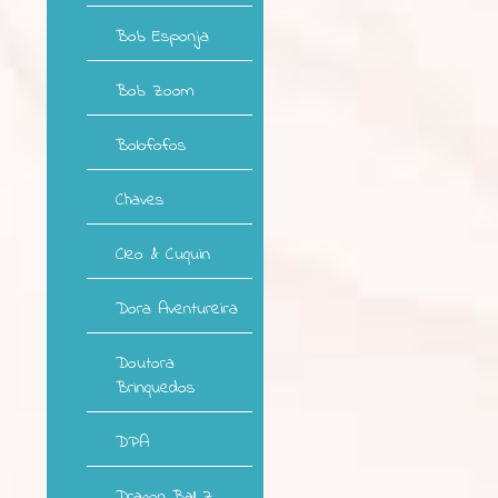
Bob Esponja
Bob Zoom
Bolofofos
Chaves
Cleo & Cuquin
Dora Aventureira
Doutora
Brinquedos
DPA
Dragon Ball Z