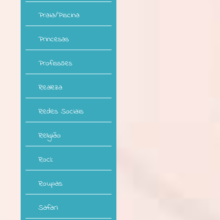
Praia/Piscina
Princesas
Profissões
Realeza
Redes Sociais
Religião
Rock
Roupas
Safari