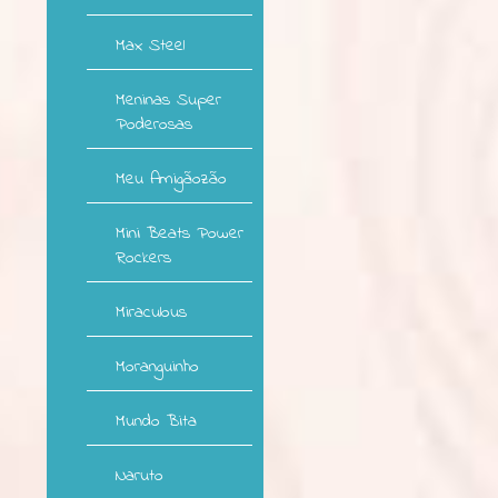
Max Steel
Meninas Super
Poderosas
Meu Amigãozão
Mini Beats Power
Rockers
Miraculous
Moranguinho
Mundo Bita
Naruto