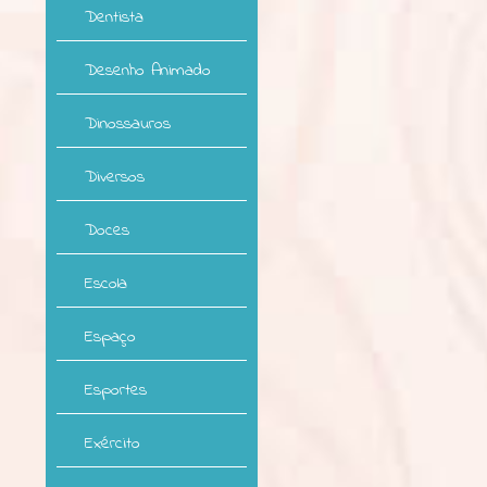
Dentista
Desenho Animado
Dinossauros
Diversos
Doces
Escola
Espaço
Esportes
Exército