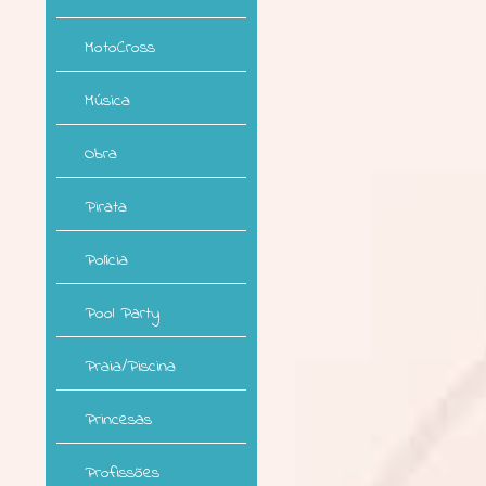
MotoCross
Música
Obra
Pirata
Polícia
Pool Party
Praia/Piscina
Princesas
Profissões