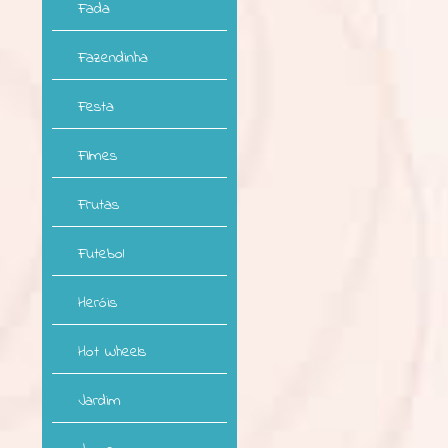
Fada
Fazendinha
Festa
Filmes
Frutas
Futebol
Heróis
Hot Wheels
Jardim