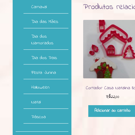
Produtos relac
Carnaval
Dia das Mães
Dia dos
Namorados
Dia dos Pais
Festa Junina
Halloween
Cortador Casa Natalina 8
R$
22,00
Natal
Adicionar ao carrinho
Páscoa