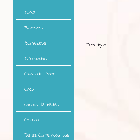
Bebê
Biscoitos
Bombeiros
Descrição
Brinquedos
Chuva de Amor
Circo
Contos de Fadas
Cozinha
Datas Comemorativas