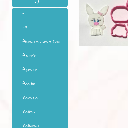
-
+18
Alisadores para Bolo
Animais
Aquarela
Aviador
Bailarina
Balões
Batizado