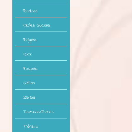
Realeza
Redes Sociais
Religião
Rock
Roupas
Safari
Sereia
Texturas/Frases
Trânsito