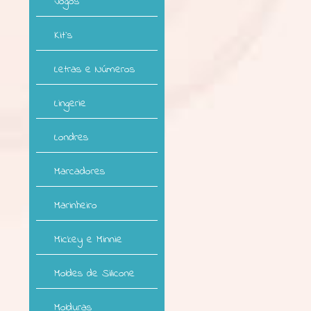
Jogos
Kit`s
Letras e Números
Lingerie
Londres
Marcadores
Marinheiro
Mickey e Minnie
Moldes de Silicone
Molduras