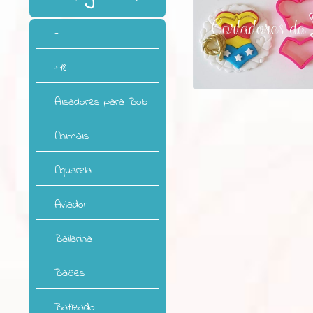
-
+18
Alisadores para Bolo
Animais
Aquarela
Aviador
Bailarina
Balões
Batizado