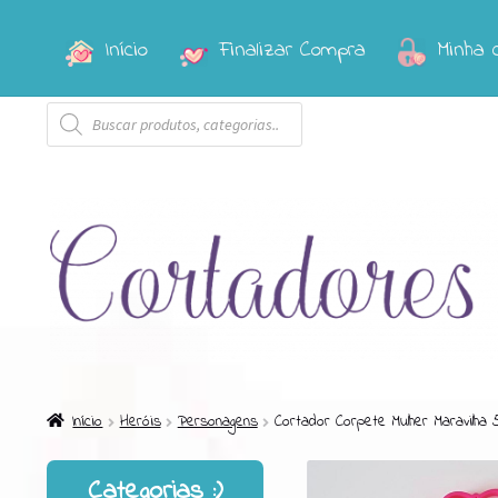
Início
Finalizar Compra
Minha 
Pular
Pular
para
para
Pesquisar
navegação
o
produtos
conteúdo
Início
Heróis
Personagens
Cortador Corpete Mulher Maravilha 
Categorias