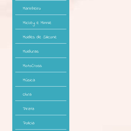
Marinheiro
Mickey e Minnie
Moldes de Silicone
Molduras
MotoCross
Música
Obra
Pirata
Polícia