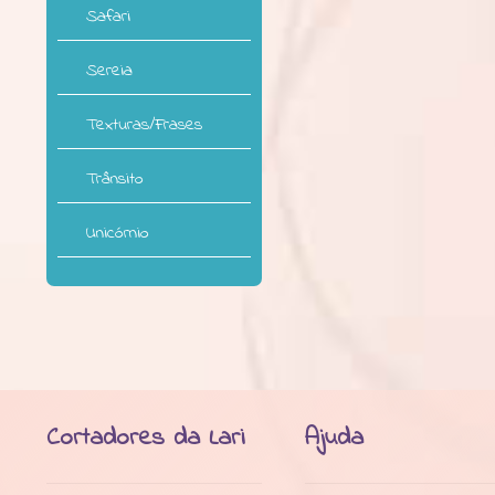
Safari
Sereia
Texturas/Frases
Trânsito
Unicórnio
Cortadores da Lari
Ajuda