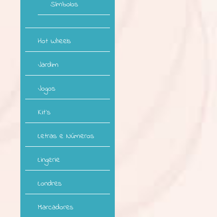
Símbolos
Hot Wheels
Jardim
Jogos
Kit`s
Letras e Números
Lingerie
Londres
Marcadores