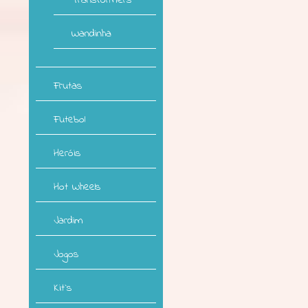
Transformers
Wandinha
Frutas
Futebol
Heróis
Hot Wheels
Jardim
Jogos
Kit`s