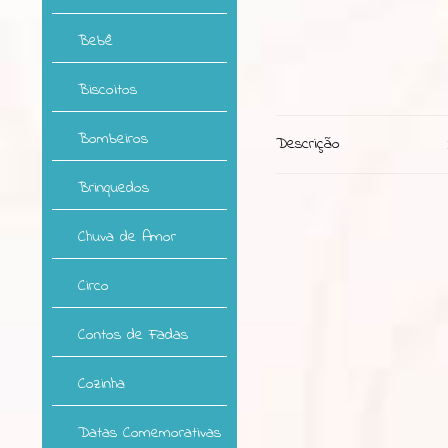
Bebê
Biscoitos
Bombeiros
Descrição
Brinquedos
Chuva de Amor
Circo
Contos de Fadas
Cozinha
Datas Comemorativas