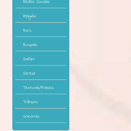
Redes Sociais
Religião
Rock
Roupas
Safari
Sereia
Texturas/Frases
Trânsito
Unicórnio