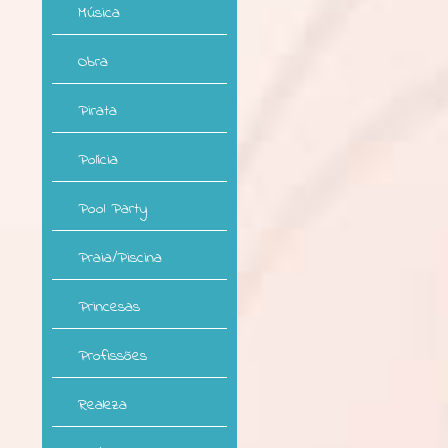
Música
Obra
Pirata
Polícia
Pool Party
Praia/Piscina
Princesas
Profissões
Realeza