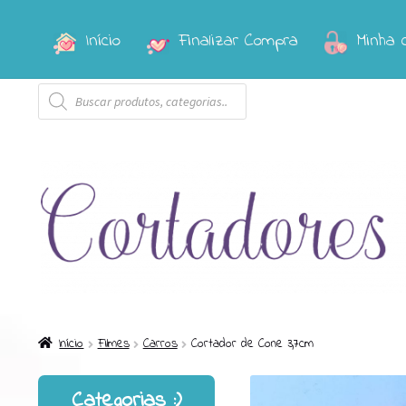
Início
Finalizar Compra
Minha 
Pular
Pular
para
para
Pesquisar
navegação
o
produtos
conteúdo
Início
Filmes
Carros
Cortador de Cone 3,7cm
Categorias