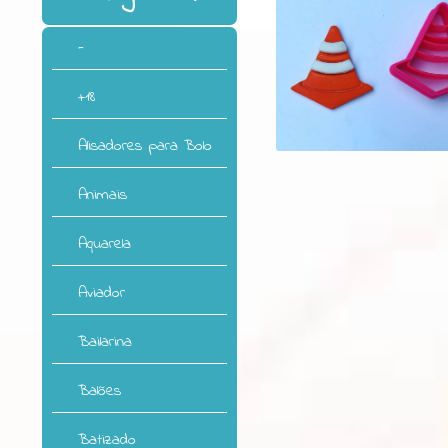
-
+18
Alisadores para Bolo
Animais
Aquarela
Aviador
Bailarina
Balões
Batizado