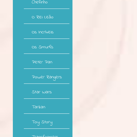
Chefinho
O Rei Leão
Os Incríveis
Os Smurfs
Peter Pan
Power Rangers
Star Wars
Tarzan
Toy Story