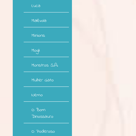
Luca
Malévola
Minions
Mogli
Monstros S.A.
Mulher Gato
Nemo
O Bom
Dinossauro
O Poderoso