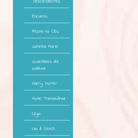
Descendentes
Encanto
Festa no Céu
Gatinha Marie
Guardiões da
Galáxia
Harry Potter
Hotel Transilvânia
Lego
Lilo & Stitch