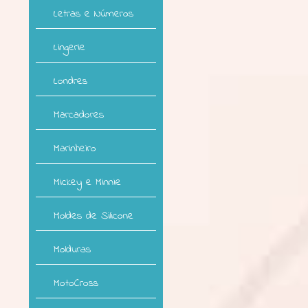
Letras e Números
Lingerie
Londres
Marcadores
Marinheiro
Mickey e Minnie
Moldes de Silicone
Molduras
MotoCross