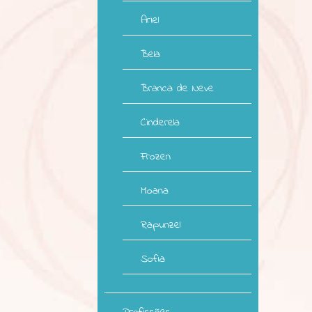
Ariel
Bela
Branca de Neve
Cinderela
Frozen
Moana
Rapunzel
Sofia
Profissões