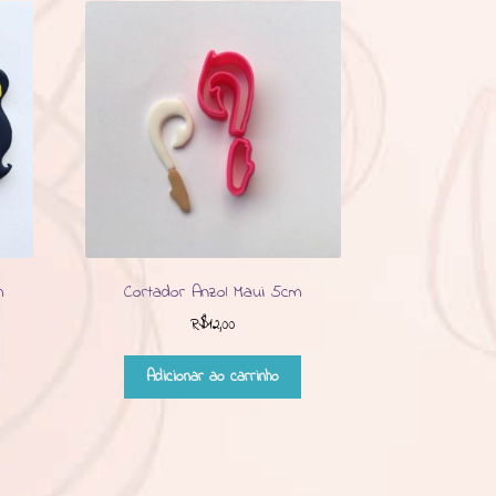
m
Cortador Anzol Maui 5cm
R$
12,00
Adicionar ao carrinho