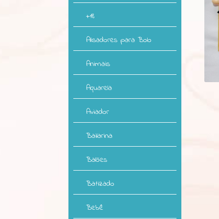
+18
Alisadores para Bolo
Animais
Aquarela
Aviador
Bailarina
Balões
Batizado
Bebê