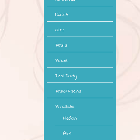
Música
Obra
Pirata
Polícia
Pool Party
Praia/Piscina
Princesas
Aladdin
Alice