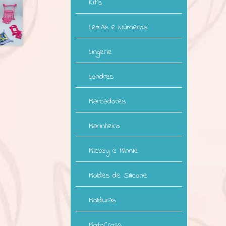
Kit`s
Letras e Números
Lingerie
Londres
Marcadores
Marinheiro
Mickey e Minnie
Moldes de Silicone
Molduras
MotoCross