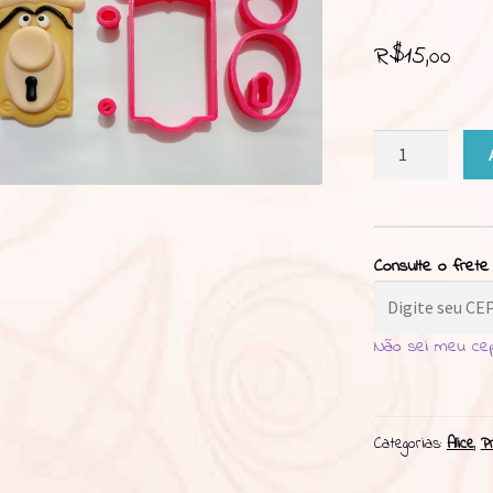
R$
15,00
Cortador
Fechadura
Alice
7cm
quantidade
Consulte o frete
Não sei meu ce
Categorias:
Alice
,
P