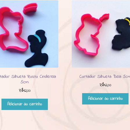
tador Silhueta Rosto Cinderela
Cortador Silhueta Bela 5c
5cm
R$
12,00
R$
12,00
Adicionar ao carrinho
Adicionar ao carrinho