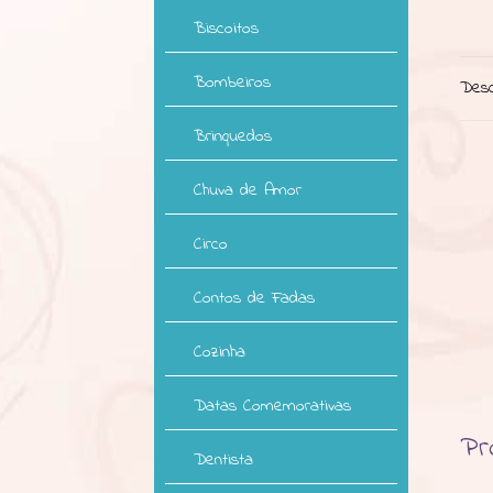
Biscoitos
Bombeiros
Desc
Brinquedos
Chuva de Amor
Circo
Contos de Fadas
Cozinha
Datas Comemorativas
Pr
Dentista