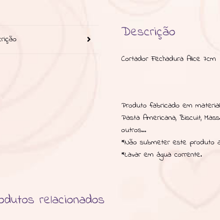
Descrição
rição
Cortador Fechadura Alice 7cm
Produto fabricado em material 
Pasta Americana, Biscuit, Mas
outros…
*Não submeter este produto a
*Lavar em água corrente.
odutos relacionados