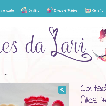
inha conta
Contato
Envios e Prazos
Carrinho
ice 7cm
Corta
Alice 