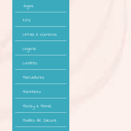
Jogos
Kit`s
Letras e Números
Lingerie
Londres
Marcadores
Marinheiro
Mickey e Minnie
Moldes de Silicone