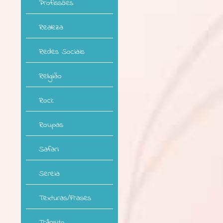
Profissões
Realeza
Redes Sociais
Religião
Rock
Roupas
Safari
Sereia
Texturas/Frases
Trânsito