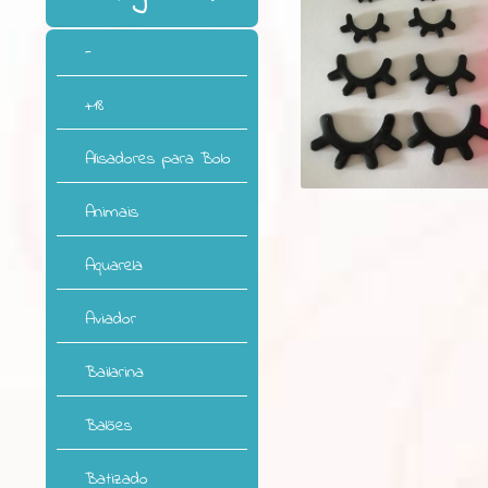
-
+18
Alisadores para Bolo
Animais
Aquarela
Aviador
Bailarina
Balões
Batizado