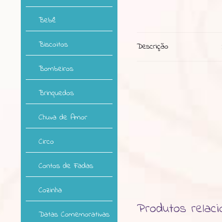
Bebê
Biscoitos
Descrição
Bombeiros
Brinquedos
Chuva de Amor
Circo
Contos de Fadas
Cozinha
Produtos relac
Datas Comemorativas