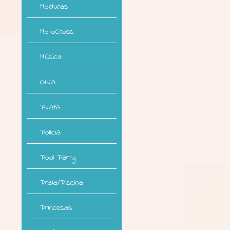
Molduras
MotoCross
Música
Obra
Pirata
Polícia
Pool Party
Praia/Piscina
Princesas