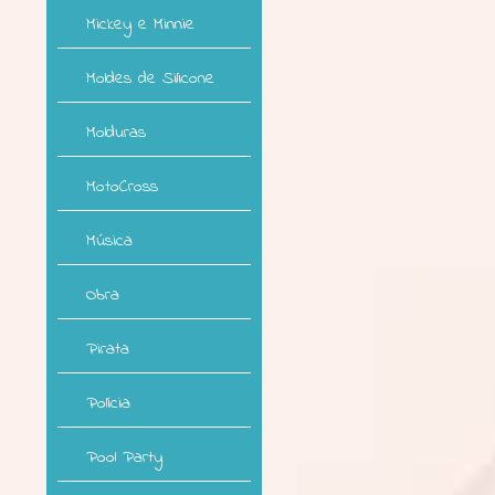
Mickey e Minnie
Moldes de Silicone
Molduras
MotoCross
Música
Obra
Pirata
Polícia
Pool Party