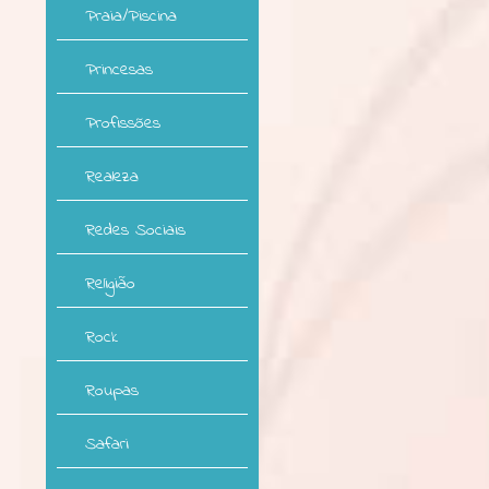
Praia/Piscina
Princesas
Profissões
Realeza
Redes Sociais
Religião
Rock
Roupas
Safari