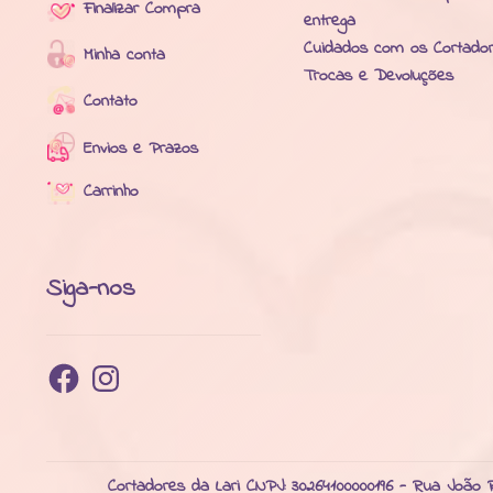
Finalizar Compra
entrega
Cuidados com os Cortado
Minha conta
Trocas e Devoluções
Contato
Envios e Prazos
Carrinho
Siga-nos
Facebook
Instagram
Cortadores da Lari CNPJ: 30264100000196 - Rua João R