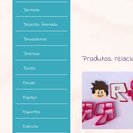
Dentista
Desenho Animado
Dinossauros
Diversos
Produtos relac
Doces
Escola
Espaço
Esportes
Exército