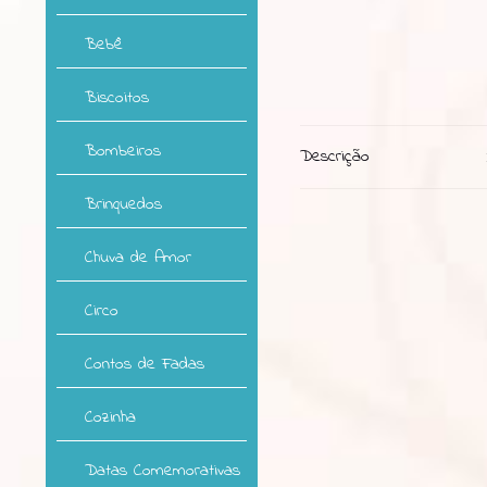
Bebê
Biscoitos
Bombeiros
Descrição
Brinquedos
Chuva de Amor
Circo
Contos de Fadas
Cozinha
Datas Comemorativas