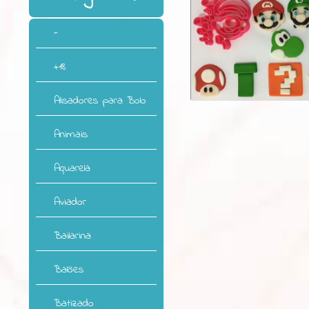
-
+18
Alisadores para Bolo
Animais
Aquarela
Aviador
Bailarina
Balões
Batizado