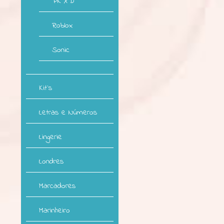
PK XD
Roblox
Sonic
Kit`s
Letras e Números
Lingerie
Londres
Marcadores
Marinheiro