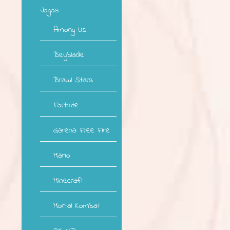
Jogos
Among Us
Beyblade
Brawl Stars
Fortnite
Garena Free Fire
Mario
Minecraft
Mortal Kombat