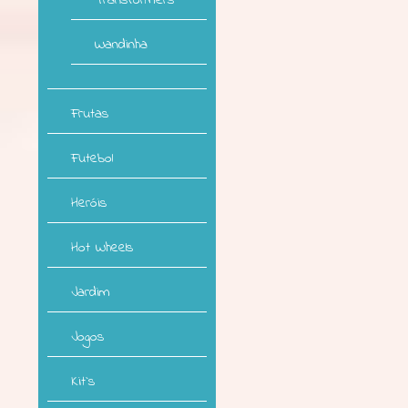
Transformers
Wandinha
Frutas
Futebol
Heróis
Hot Wheels
Jardim
Jogos
Kit`s