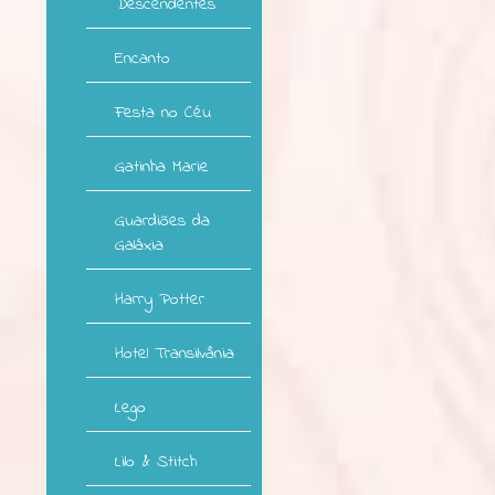
Descendentes
Encanto
Festa no Céu
Gatinha Marie
Guardiões da
Galáxia
Harry Potter
Hotel Transilvânia
Lego
Lilo & Stitch