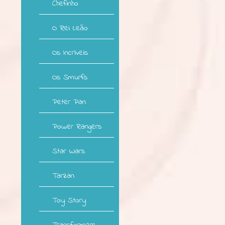
Chefinho
O Rei Leão
Os Incríveis
Os Smurfs
Peter Pan
Power Rangers
Star Wars
Tarzan
Toy Story