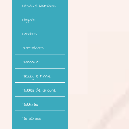
Letras e Números
Lingerie
Londres
Marcadores
Marinheiro
Mickey e Minnie
Moldes de Silicone
Molduras
MotoCross