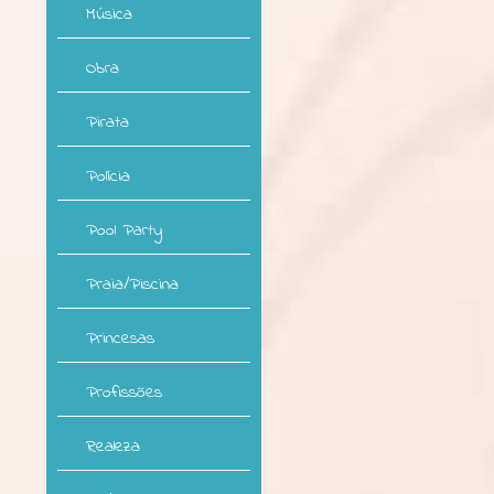
Música
Obra
Pirata
Polícia
Pool Party
Praia/Piscina
Princesas
Profissões
Realeza