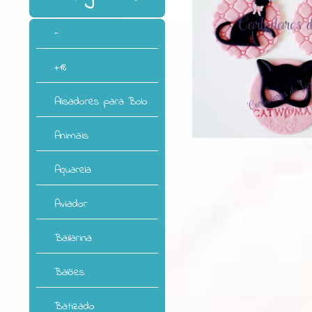
-
+18
Alisadores para Bolo
Animais
Aquarela
Aviador
Bailarina
Balões
Batizado