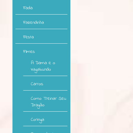
Fada
Fazendinha
Festa
Filmes
A Dama e o
Vagabundo
Carros
Como Treinar Seu
Dragão
Coringa