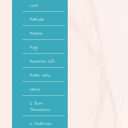
Luca
Malévola
Minions
Mogli
Monstros S.A.
Mulher Gato
Nemo
O Bom
Dinossauro
O Poderoso