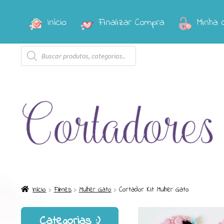
Início
Finalizar Compra
Minha 
Pular
Pular
para
para
Pesquisar
navegação
o
produtos
conteúdo
Início
Filmes
Mulher Gato
Cortador Kit Mulher Gato
Categorias