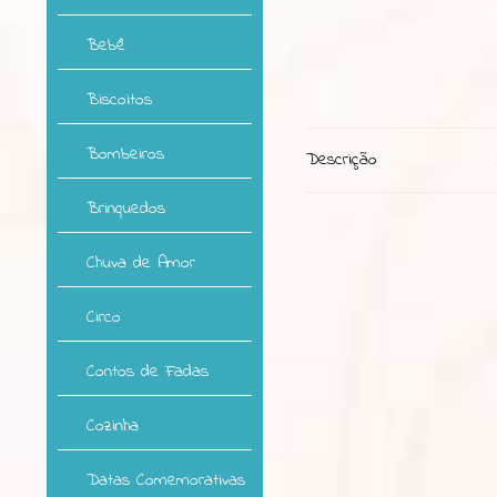
Bebê
Biscoitos
Bombeiros
Descrição
Brinquedos
Chuva de Amor
Circo
Contos de Fadas
Cozinha
Datas Comemorativas