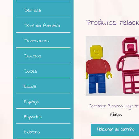
Dentista
Produtos relac
Desenho Animado
Dinossauros
Diversos
Doces
Escola
Espaço
Cortador Boneco Lego 9
R$
18,00
Esportes
Adicionar ao carrinho
Exército