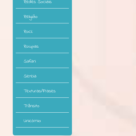
Redes Sociais
Religião
Rock
Roupas
Safari
Sereia
Texturas/Frases
Trânsito
Unicórnio