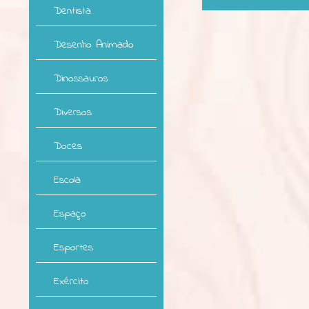
Dentista
Desenho Animado
Dinossauros
Diversos
Doces
Escola
Espaço
Esportes
Exército