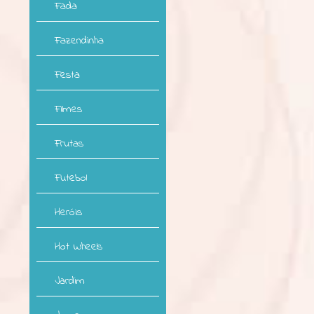
Fada
Fazendinha
Festa
Filmes
Frutas
Futebol
Heróis
Hot Wheels
Jardim