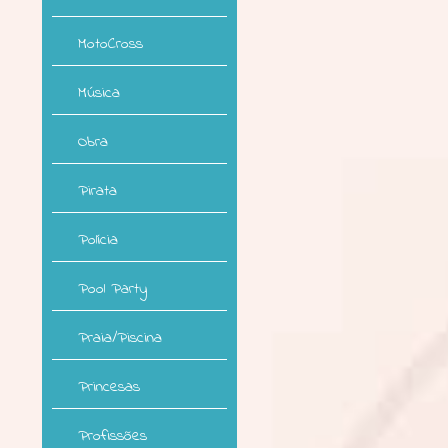
MotoCross
Música
Obra
Pirata
Polícia
Pool Party
Praia/Piscina
Princesas
Profissões