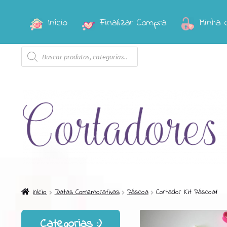
Início
Finalizar Compra
Minha 
Pular
Pular
para
para
Pesquisar
navegação
o
produtos
conteúdo
Início
Datas Comemorativas
Páscoa
Cortador Kit Páscoa1
Categorias