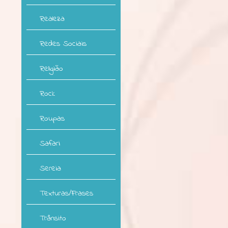
Realeza
Redes Sociais
Religião
Rock
Roupas
Safari
Sereia
Texturas/Frases
Trânsito