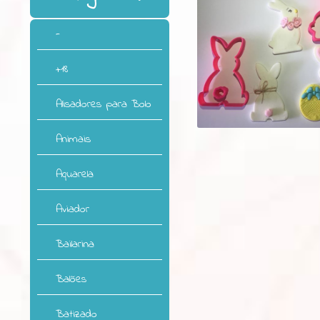
-
+18
Alisadores para Bolo
Animais
Aquarela
Aviador
Bailarina
Balões
Batizado