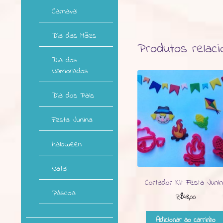
Carnaval
Dia das Mães
Produtos relac
Dia dos
Namorados
Dia dos Pais
Festa Junina
Halloween
Natal
Cortador Kit Festa Juni
Páscoa
R$
48,00
Adicionar ao carrinho