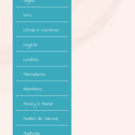
Jogos
Kit`s
Letras e Números
Lingerie
Londres
Marcadores
Marinheiro
Mickey e Minnie
Moldes de Silicone
Molduras