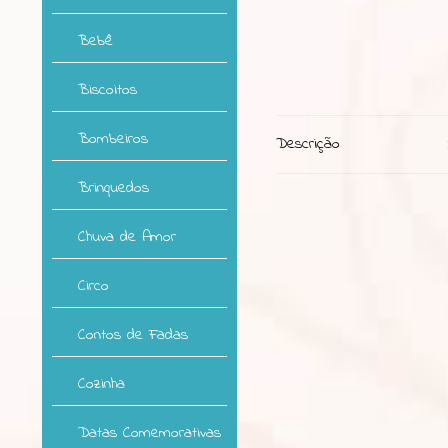
Bebê
Biscoitos
Bombeiros
Descrição
Brinquedos
Chuva de Amor
Circo
Contos de Fadas
Cozinha
Datas Comemorativas