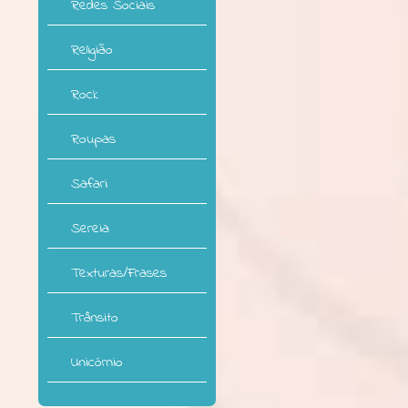
Redes Sociais
Religião
Rock
Roupas
Safari
Sereia
Texturas/Frases
Trânsito
Unicórnio