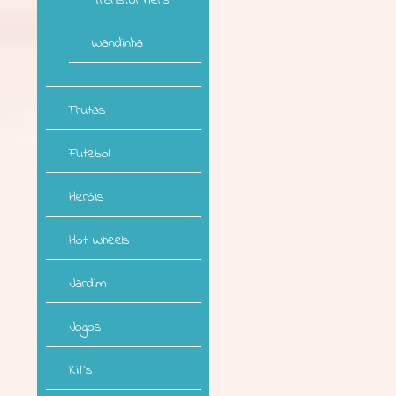
Transformers
Wandinha
Frutas
Futebol
Heróis
Hot Wheels
Jardim
Jogos
Kit`s