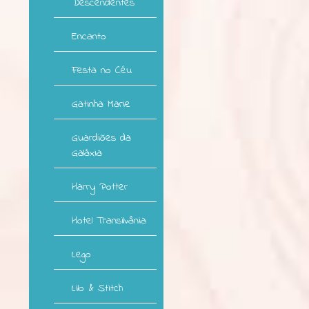
Descendentes
Encanto
Festa no Céu
Gatinha Marie
Guardiões da
Galáxia
Harry Potter
Hotel Transilvânia
Lego
Lilo & Stitch