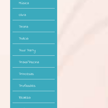
Música
Obra
Pirata
Polícia
Pool Party
Praia/Piscina
Princesas
Profissões
Realeza