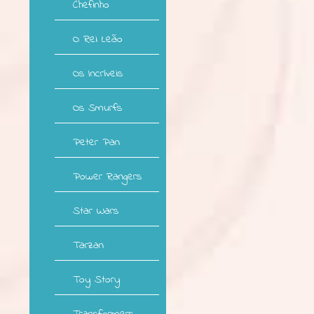
Chefinho
O Rei Leão
Os Incríveis
Os Smurfs
Peter Pan
Power Rangers
Star Wars
Tarzan
Toy Story