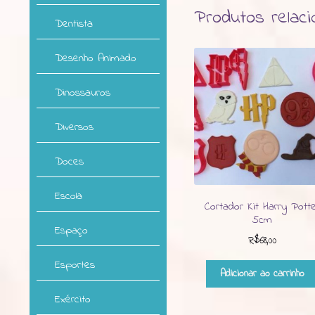
Produtos relac
Dentista
Desenho Animado
Dinossauros
Diversos
Doces
Escola
Cortador Kit Harry Pott
5cm
Espaço
R$
68,00
Esportes
Adicionar ao carrinho
Exército