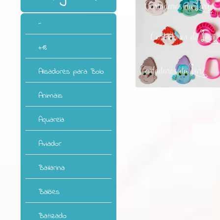
-
+18
Alisadores para Bolo
Animais
Aquarela
Aviador
Bailarina
Balões
Batizado