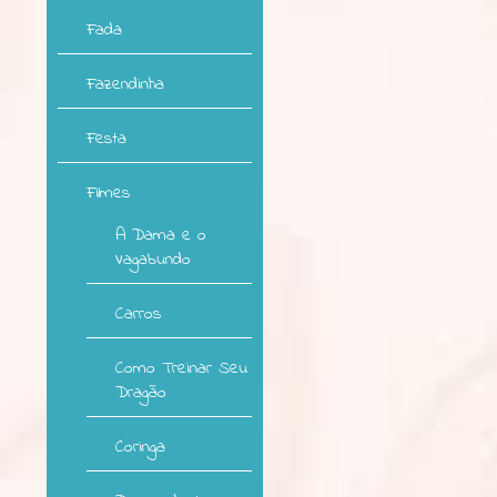
Fada
Fazendinha
Festa
Filmes
A Dama e o
Vagabundo
Carros
Como Treinar Seu
Dragão
Coringa