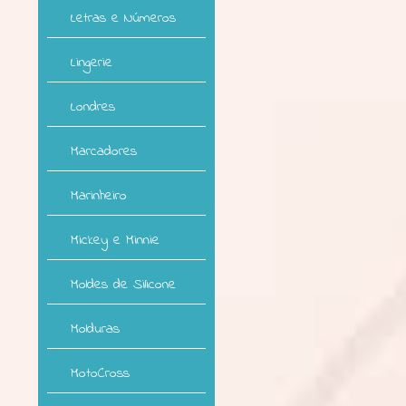
Letras e Números
Lingerie
Londres
Marcadores
Marinheiro
Mickey e Minnie
Moldes de Silicone
Molduras
MotoCross