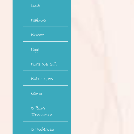
Luca
Malévola
Minions
Mogli
Monstros S.A.
Mulher Gato
Nemo
O Bom
Dinossauro
O Poderoso