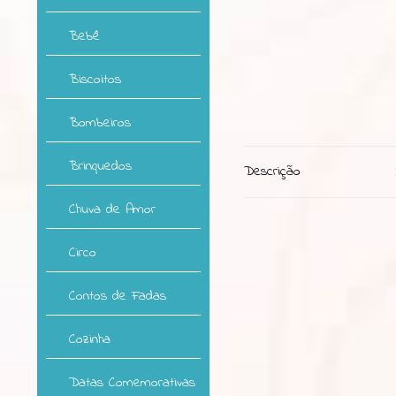
Bebê
Biscoitos
Bombeiros
Brinquedos
Descrição
Chuva de Amor
Circo
Contos de Fadas
Cozinha
Datas Comemorativas