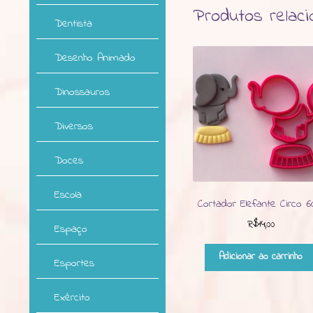
Produtos relac
Dentista
Desenho Animado
Dinossauros
Diversos
Doces
Escola
Cortador Elefante Circo 
R$
14,00
Espaço
Adicionar ao carrinho
Esportes
Exército