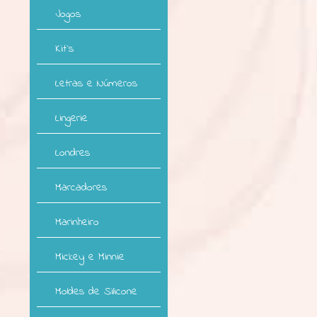
Jogos
Kit`s
Letras e Números
Lingerie
Londres
Marcadores
Marinheiro
Mickey e Minnie
Moldes de Silicone