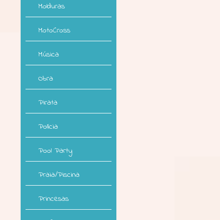
Molduras
MotoCross
Música
Obra
Pirata
Polícia
Pool Party
Praia/Piscina
Princesas