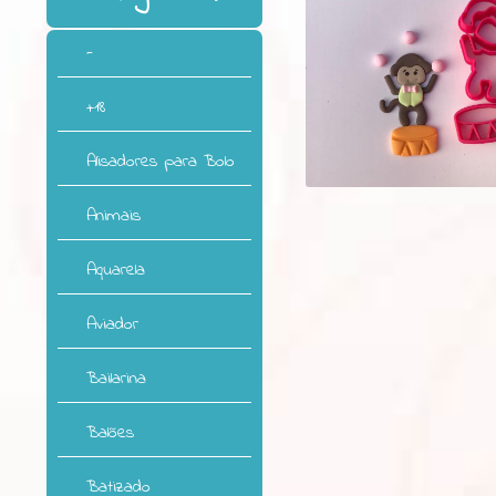
-
+18
Alisadores para Bolo
Animais
Aquarela
Aviador
Bailarina
Balões
Batizado