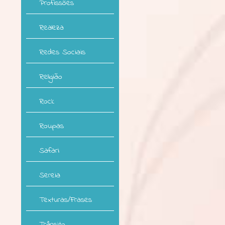
Profissões
Realeza
Redes Sociais
Religião
Rock
Roupas
Safari
Sereia
Texturas/Frases
Trânsito