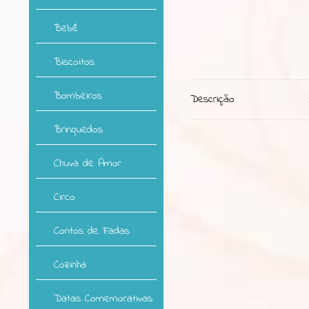
Bebê
Biscoitos
Bombeiros
Descrição
Brinquedos
Chuva de Amor
Circo
Contos de Fadas
Cozinha
Datas Comemorativas