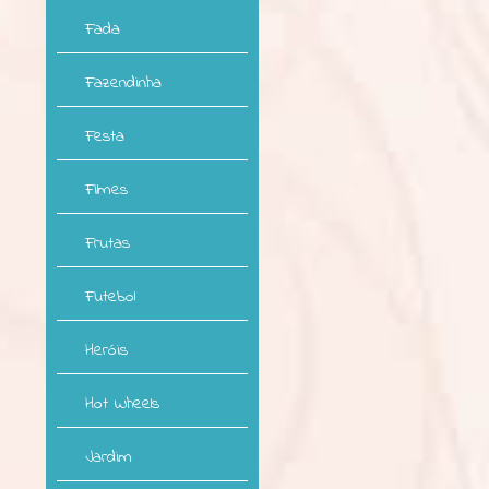
Fada
Fazendinha
Festa
Filmes
Frutas
Futebol
Heróis
Hot Wheels
Jardim