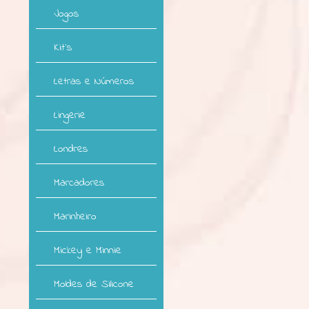
Jogos
Kit`s
Letras e Números
Lingerie
Londres
Marcadores
Marinheiro
Mickey e Minnie
Moldes de Silicone