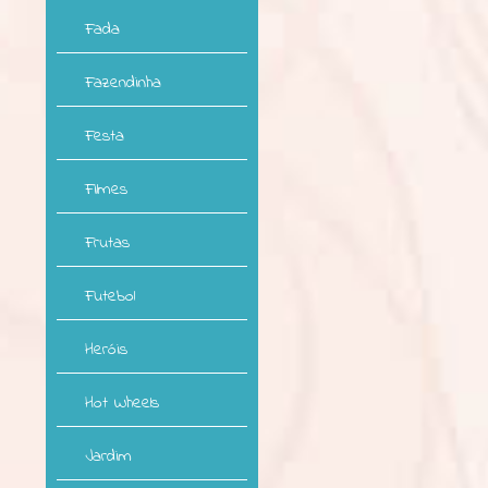
Fada
Fazendinha
Festa
Filmes
Frutas
Futebol
Heróis
Hot Wheels
Jardim