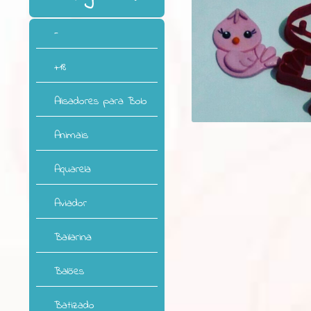
-
+18
Alisadores para Bolo
Animais
Aquarela
Aviador
Bailarina
Balões
Batizado