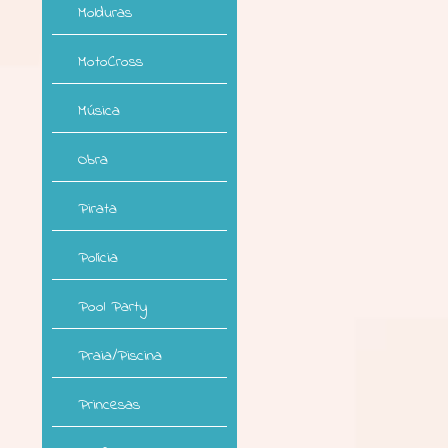
Molduras
MotoCross
Música
Obra
Pirata
Polícia
Pool Party
Praia/Piscina
Princesas