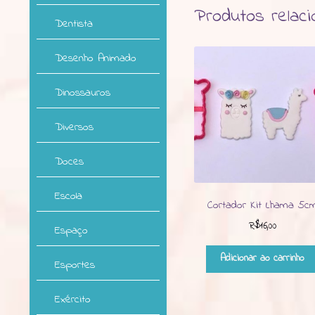
Produtos relac
Dentista
Desenho Animado
Dinossauros
Diversos
Doces
Escola
Cortador Kit Lhama 5c
R$
16,00
Espaço
Adicionar ao carrinho
Esportes
Exército