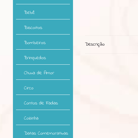
Bebê
Biscoitos
Bombeiros
Descrição
Brinquedos
Chuva de Amor
Circo
Contos de Fadas
Cozinha
Datas Comemorativas