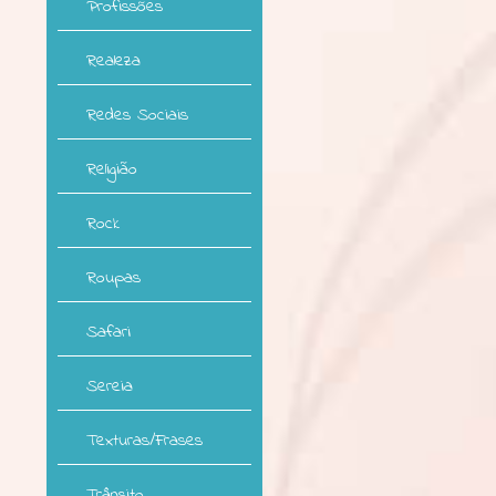
Profissões
Realeza
Redes Sociais
Religião
Rock
Roupas
Safari
Sereia
Texturas/Frases
Trânsito