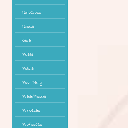
MotoCross
Música
Obra
Pirata
Polícia
Pool Party
Praia/Piscina
Princesas
Profissões