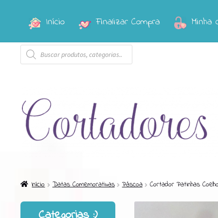
Início
Finalizar Compra
Minha 
Pular
Pular
para
para
Pesquisar
navegação
o
produtos
conteúdo
Início
Datas Comemorativas
Páscoa
Cortador Patinhas Coel
Categorias