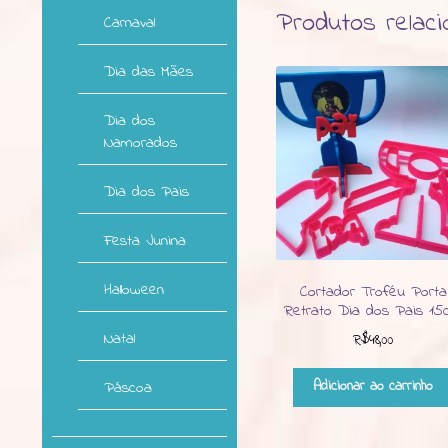
Produtos relac
Carnaval
Dia das Mães
Dia dos
Namorados
Dia dos Pais
Festa Junina
Halloween
Cortador Troféu Porta
Retrato Dia dos Pais 15
Natal
R$
48,00
Páscoa
Adicionar ao carrinho