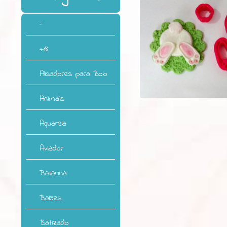
-
+18
Alisadores para Bolo
Animais
Aquarela
Aviador
Bailarina
Balões
Batizado