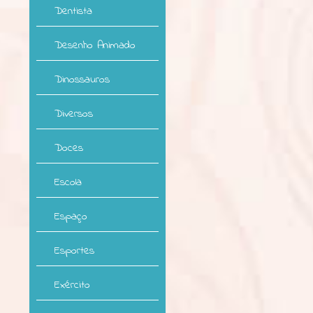
Dentista
Desenho Animado
Dinossauros
Diversos
Doces
Escola
Espaço
Esportes
Exército