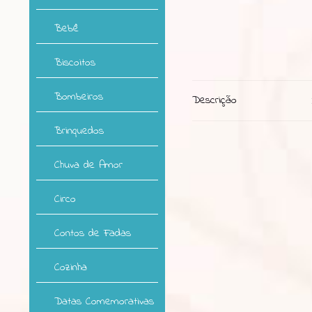
Bebê
Biscoitos
Bombeiros
Descrição
Brinquedos
Chuva de Amor
Circo
Contos de Fadas
Cozinha
Datas Comemorativas