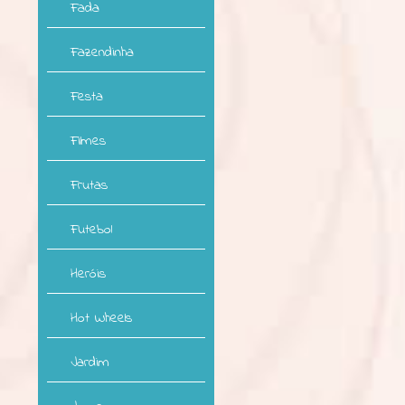
Fada
Fazendinha
Festa
Filmes
Frutas
Futebol
Heróis
Hot Wheels
Jardim