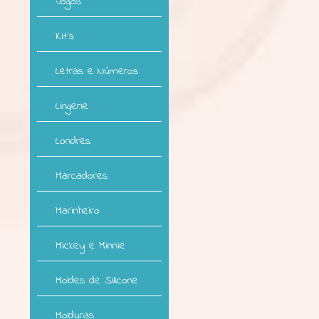
Jogos
Kit`s
Letras e Números
Lingerie
Londres
Marcadores
Marinheiro
Mickey e Minnie
Moldes de Silicone
Molduras