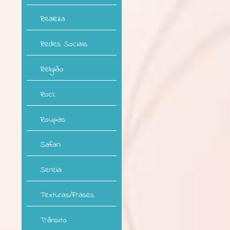
Realeza
Redes Sociais
Religião
Rock
Roupas
Safari
Sereia
Texturas/Frases
Trânsito