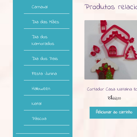
Produtos relac
Carnaval
Dia das Mães
Dia dos
Namorados
Dia dos Pais
Festa Junina
Halloween
Cortador Casa Natalina 8
R$
22,00
Natal
Adicionar ao carrinho
Páscoa