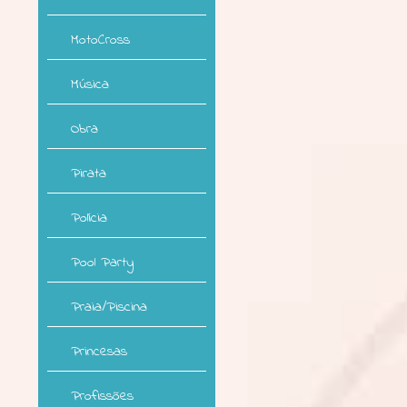
MotoCross
Música
Obra
Pirata
Polícia
Pool Party
Praia/Piscina
Princesas
Profissões