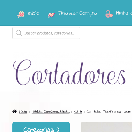
Início
Finalizar Compra
Minha 
Pular
Pular
para
para
Pesquisar
navegação
o
produtos
conteúdo
Início
Datas Comemorativas
Natal
Cortador Pinheiro cut 5cm
Categorias