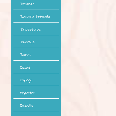
Dentista
Desenho Animado
Dinossauros
Diversos
Doces
Escola
Espaço
Esportes
Exército