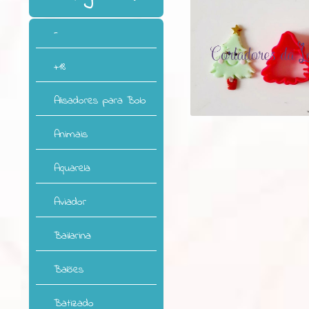
-
+18
Alisadores para Bolo
Animais
Aquarela
Aviador
Bailarina
Balões
Batizado