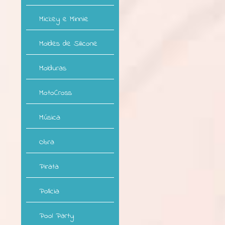
Mickey e Minnie
Moldes de Silicone
Molduras
MotoCross
Música
Obra
Pirata
Polícia
Pool Party