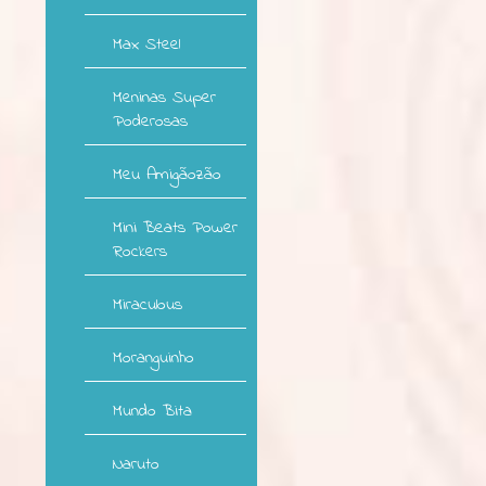
Max Steel
Meninas Super
Poderosas
Meu Amigãozão
Mini Beats Power
Rockers
Miraculous
Moranguinho
Mundo Bita
Naruto