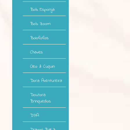
Bob Esponja
Bob Zoom
Bolofofos
Chaves
Cleo & Cuquin
Dora Aventureira
Doutora
Brinquedos
DPA
Dragon Ball Z