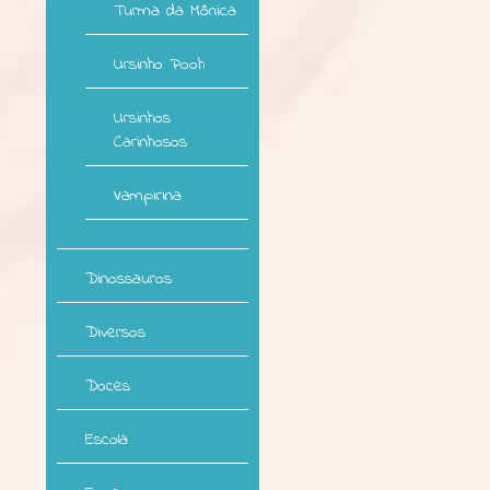
Turma da Mônica
Ursinho Pooh
Ursinhos
Carinhosos
Vampirina
Dinossauros
Diversos
Doces
Escola