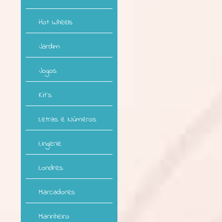
Hot Wheels
Jardim
Jogos
Kit`s
Letras e Números
Lingerie
Londres
Marcadores
Marinheiro