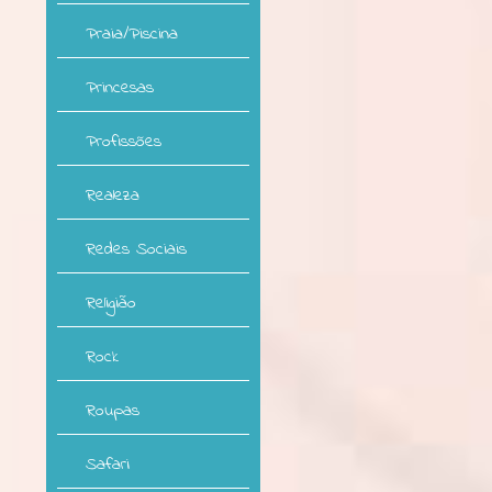
Praia/Piscina
Princesas
Profissões
Realeza
Redes Sociais
Religião
Rock
Roupas
Safari