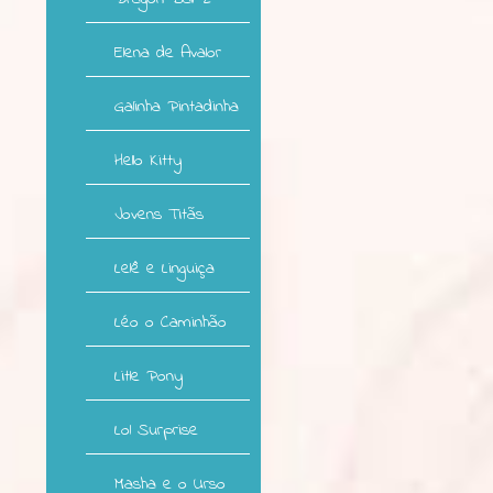
Elena de Avalor
Galinha Pintadinha
Hello Kitty
Jovens Titãs
Lelê e Linguiça
Léo o Caminhão
Litle Pony
Lol Surprise
Masha e o Urso