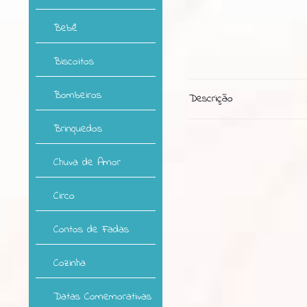
Bebê
Biscoitos
Bombeiros
Descrição
Brinquedos
Chuva de Amor
Circo
Contos de Fadas
Cozinha
Datas Comemorativas