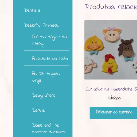
Produtos relac
Dentista
Desenho Animado
A Casa Mágica da
Gabby
A Guarda do Leão
As Tartarugas
Ninja
Cortador Kit Fazendinha 
Baby Shark
R$
60,00
Barbie
Adicionar ao carrinho
Blaze and the
Monster Machines