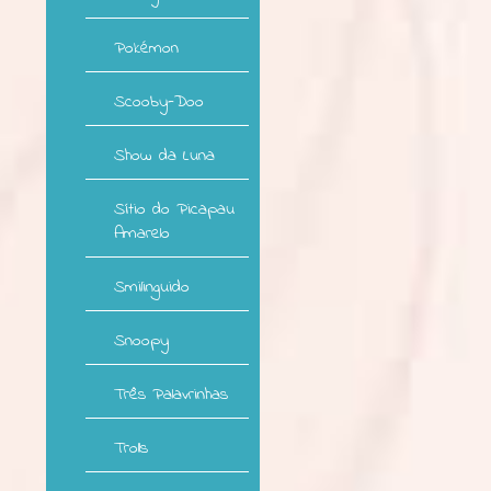
Pokémon
Scooby-Doo
Show da Luna
Sítio do Picapau
Amarelo
Smilinguido
Snoopy
Três Palavrinhas
Trolls