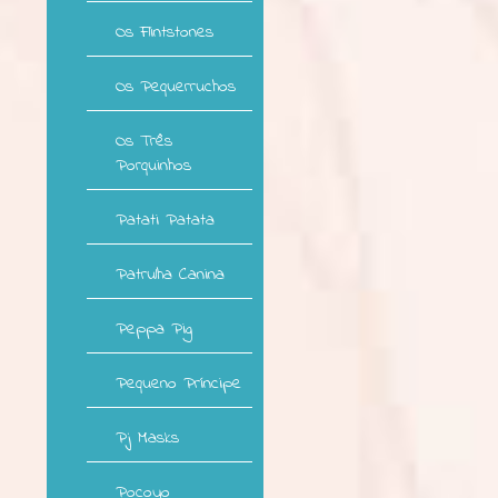
Os Flintstones
Os Pequerruchos
Os Três
Porquinhos
Patati Patata
Patrulha Canina
Peppa Pig
Pequeno Príncipe
Pj Masks
Pocoyo