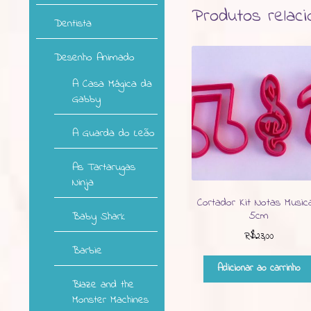
Produtos relac
Dentista
Desenho Animado
A Casa Mágica da
Gabby
A Guarda do Leão
As Tartarugas
Ninja
Cortador Kit Notas Music
5cm
Baby Shark
R$
23,00
Barbie
Adicionar ao carrinho
Blaze and the
Monster Machines