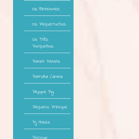
Os Flintstones
Os Pequerruchos
Os Três
Porquinhos
Patati Patata
Patrulha Canina
Peppa Pig
Pequeno Príncipe
Pj Masks
Pocoyo