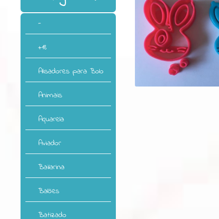
-
+18
Alisadores para Bolo
Animais
Aquarela
Aviador
Bailarina
Balões
Batizado