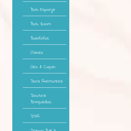
Bob Esponja
Bob Zoom
Bolofofos
Chaves
Cleo & Cuquin
Dora Aventureira
Doutora
Brinquedos
DPA
Dragon Ball Z