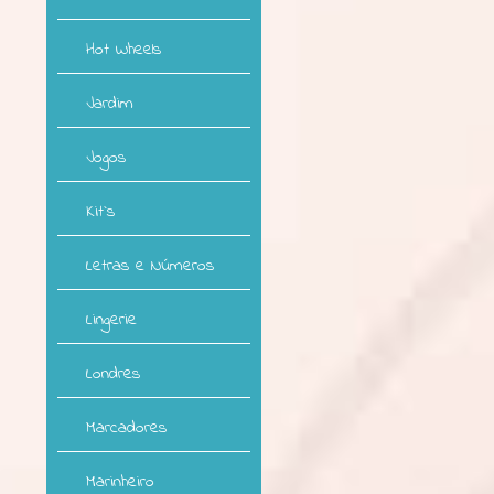
Hot Wheels
Jardim
Jogos
Kit`s
Letras e Números
Lingerie
Londres
Marcadores
Marinheiro