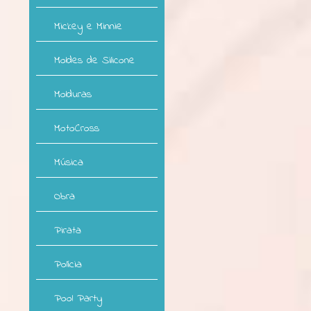
Mickey e Minnie
Moldes de Silicone
Molduras
MotoCross
Música
Obra
Pirata
Polícia
Pool Party