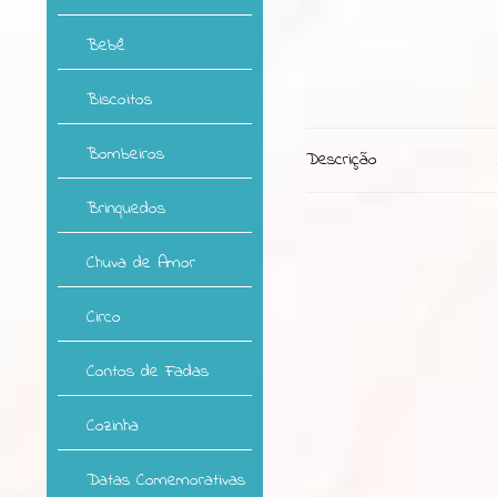
Bebê
Biscoitos
Bombeiros
Descrição
Brinquedos
Chuva de Amor
Circo
Contos de Fadas
Cozinha
Datas Comemorativas