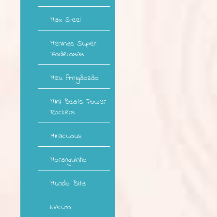
Max Steel
Meninas Super
Poderosas
Meu Amigãozão
Mini Beats Power
Rockers
Miraculous
Moranguinho
Mundo Bita
Naruto