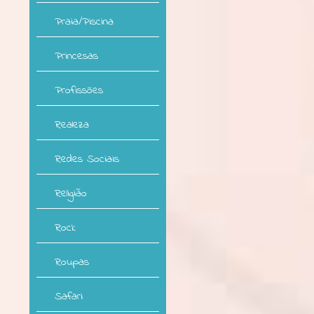
Praia/Piscina
Princesas
Profissões
Realeza
Redes Sociais
Religião
Rock
Roupas
Safari