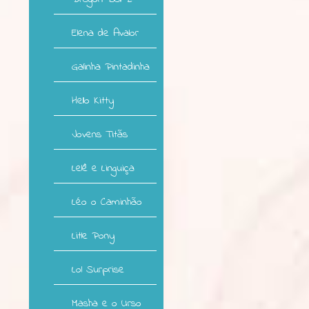
Elena de Avalor
Galinha Pintadinha
Hello Kitty
Jovens Titãs
Lelê e Linguiça
Léo o Caminhão
Litle Pony
Lol Surprise
Masha e o Urso