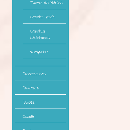
Turma da Mônica
Ursinho Pooh
Ursinhos
Carinhosos
Vampirina
Dinossauros
Diversos
Doces
Escola