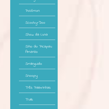
Pokémon
Scooby-Doo
Show da Luna
Sítio do Picapau
Amarelo
Smilinguido
Snoopy
Três Palavrinhas
Trolls