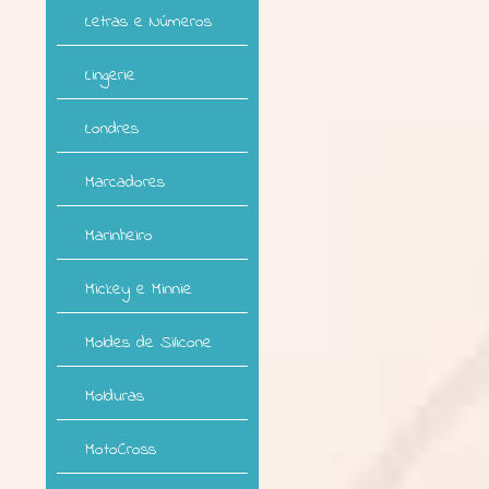
Letras e Números
Lingerie
Londres
Marcadores
Marinheiro
Mickey e Minnie
Moldes de Silicone
Molduras
MotoCross