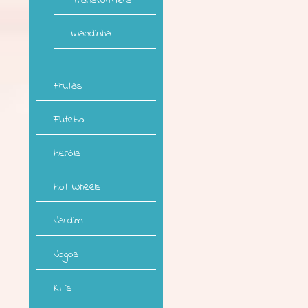
Transformers
Wandinha
Frutas
Futebol
Heróis
Hot Wheels
Jardim
Jogos
Kit`s