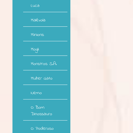
Luca
Malévola
Minions
Mogli
Monstros S.A.
Mulher Gato
Nemo
O Bom
Dinossauro
O Poderoso