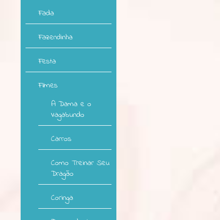
Fada
Fazendinha
Festa
Filmes
A Dama e o
Vagabundo
Carros
Como Treinar Seu
Dragão
Coringa