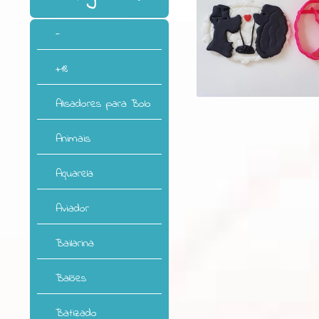
-
+18
Alisadores para Bolo
Animais
Aquarela
Aviador
Bailarina
Balões
Batizado