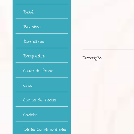
Bebê
Biscoitos
Bombeiros
Brinquedos
Descrição
Chuva de Amor
Circo
Contos de Fadas
Cozinha
Datas Comemorativas