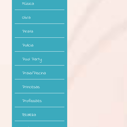
Música
Obra
Pirata
Polícia
Pool Party
Praia/Piscina
Princesas
Profissões
Realeza