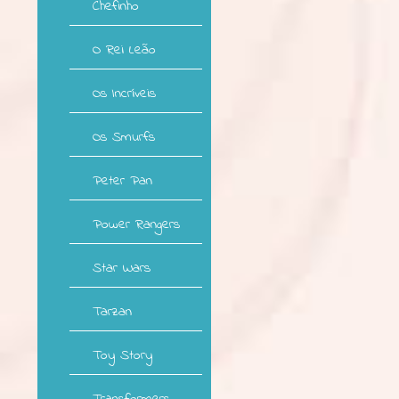
Chefinho
O Rei Leão
Os Incríveis
Os Smurfs
Peter Pan
Power Rangers
Star Wars
Tarzan
Toy Story