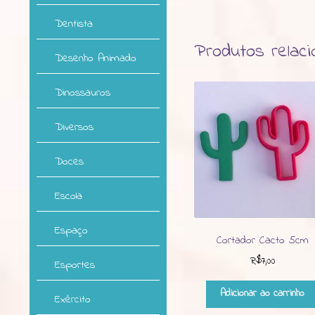
Dentista
Produtos relac
Desenho Animado
Dinossauros
Diversos
Doces
Escola
Espaço
Cortador Cacto 5cm
R$
7,00
Esportes
Adicionar ao carrinho
Exército