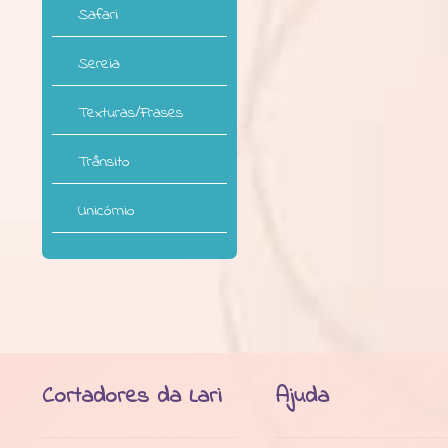
Safari
Sereia
Texturas/Frases
Trânsito
Unicórnio
Cortadores da Lari
Ajuda