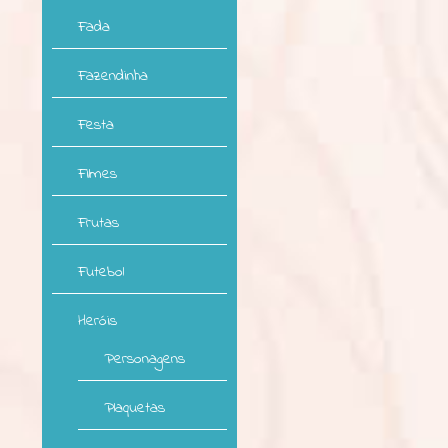
Fada
Fazendinha
Festa
Filmes
Frutas
Futebol
Heróis
Personagens
Plaquetas