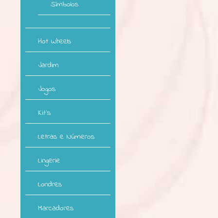
Símbolos
Hot Wheels
Jardim
Jogos
Kit`s
Letras e Números
Lingerie
Londres
Marcadores