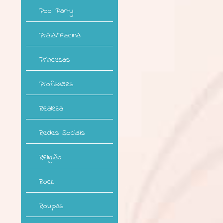
Pool Party
Praia/Piscina
Princesas
Profissões
Realeza
Redes Sociais
Religião
Rock
Roupas