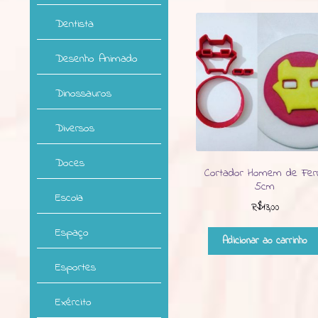
Dentista
Desenho Animado
Dinossauros
Diversos
Doces
Cortador Homem de Fer
5cm
Escola
R$
13,00
Espaço
Adicionar ao carrinho
Esportes
Exército