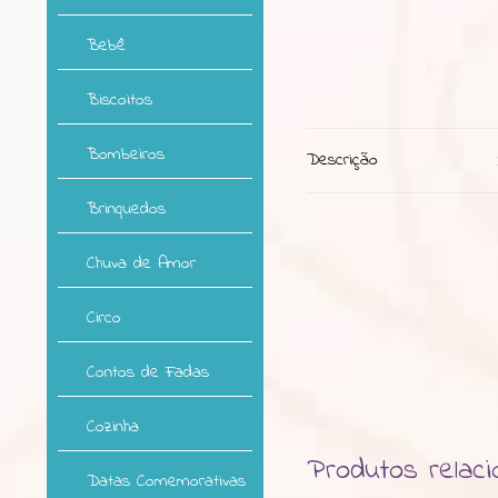
Bebê
Biscoitos
Bombeiros
Descrição
Brinquedos
Chuva de Amor
Circo
Contos de Fadas
Cozinha
Produtos relac
Datas Comemorativas