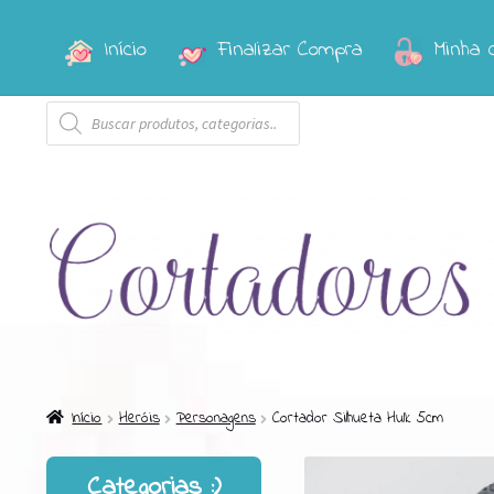
Início
Finalizar Compra
Minha 
Pular
Pular
para
para
Pesquisar
navegação
o
produtos
conteúdo
Início
Heróis
Personagens
Cortador Silhueta Hulk 5cm
Categorias