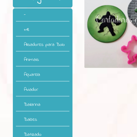
-
+18
Alisadores para Bolo
Animais
Aquarela
Aviador
Bailarina
Balões
Batizado