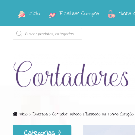
Início
Finalizar Compra
Minha 
Pular
Pular
para
para
Pesquisar
navegação
o
produtos
conteúdo
Início
Diversos
Cortador Telhado (Baseado na Forma Coração 
Categorias