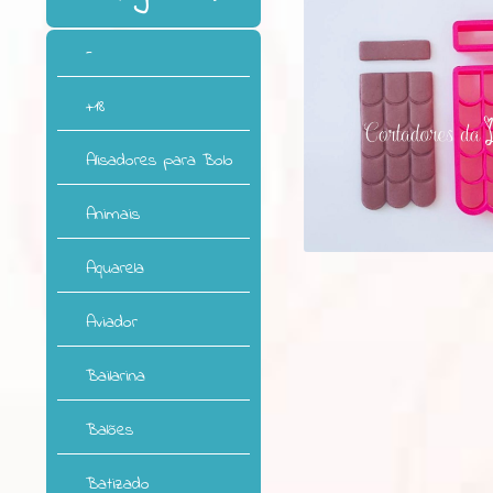
-
+18
Alisadores para Bolo
Animais
Aquarela
Aviador
Bailarina
Balões
Batizado