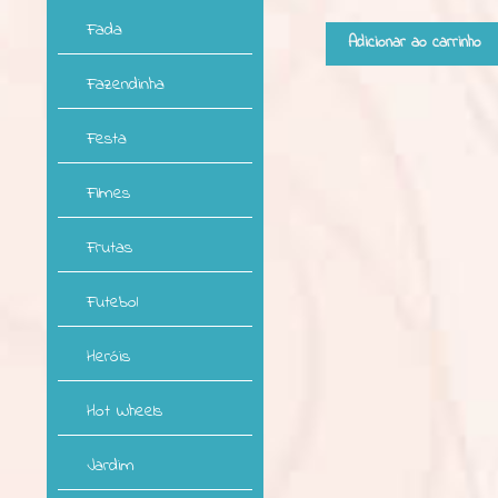
Fada
Adicionar ao carrinho
Fazendinha
Festa
Filmes
Frutas
Futebol
Heróis
Hot Wheels
Jardim