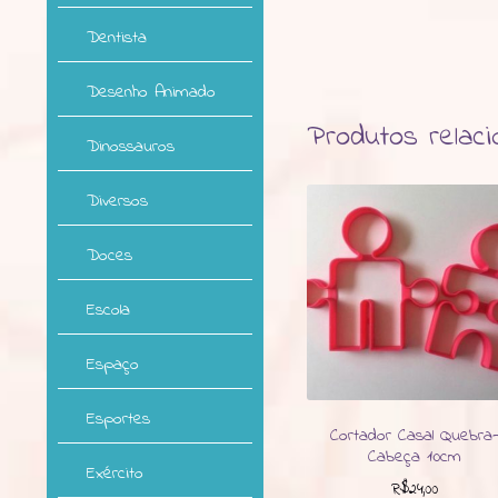
Dentista
Desenho Animado
Produtos relac
Dinossauros
Diversos
Doces
Escola
Espaço
Esportes
Cortador Casal Quebra
Cabeça 10cm
Exército
R$
24,00