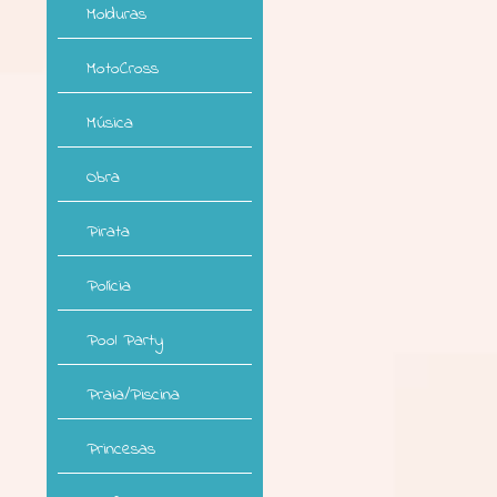
Molduras
MotoCross
Música
Obra
Pirata
Polícia
Pool Party
Praia/Piscina
Princesas