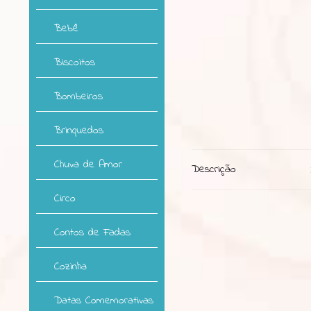
Bebê
Biscoitos
Bombeiros
Brinquedos
Chuva de Amor
Descrição
Circo
Contos de Fadas
Cozinha
Datas Comemorativas