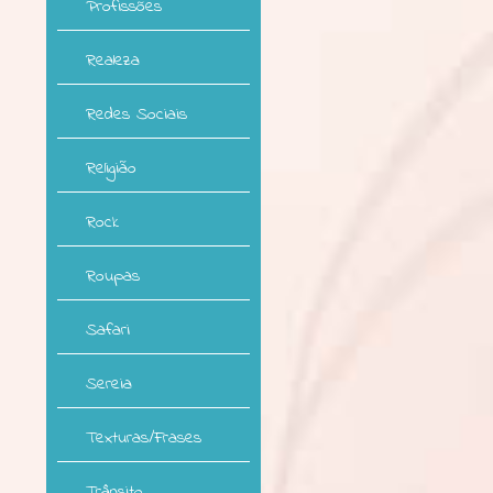
Profissões
Realeza
Redes Sociais
Religião
Rock
Roupas
Safari
Sereia
Texturas/Frases
Trânsito