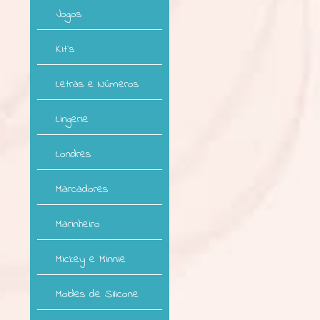
Jogos
Kit`s
Letras e Números
Lingerie
Londres
Marcadores
Marinheiro
Mickey e Minnie
Moldes de Silicone