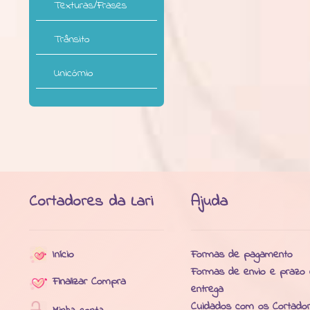
Texturas/Frases
Trânsito
Unicórnio
Cortadores da Lari
Ajuda
Início
Formas de pagamento
Formas de envio e prazo
Finalizar Compra
entrega
Cuidados com os Cortado