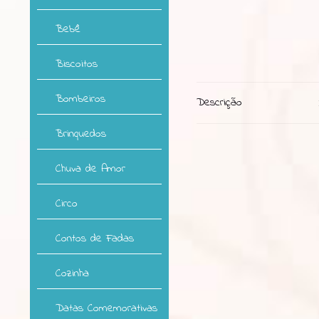
Bebê
Biscoitos
Bombeiros
Descrição
Brinquedos
Chuva de Amor
Circo
Contos de Fadas
Cozinha
Datas Comemorativas