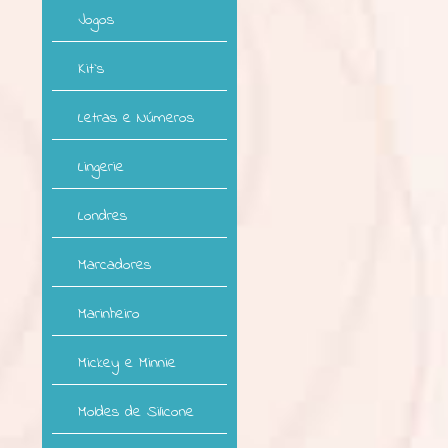
Jogos
Kit`s
Letras e Números
Lingerie
Londres
Marcadores
Marinheiro
Mickey e Minnie
Moldes de Silicone