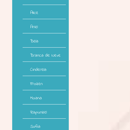
Alice
Ariel
Bela
Branca de Neve
Cinderela
Frozen
Moana
Rapunzel
Sofia