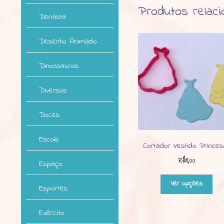
Produtos relac
Dentista
Desenho Animado
Dinossauros
Diversos
Doces
Escola
Cortador Vestido Princes
R$
8,00
Espaço
Est
Ver opções
Esportes
pro
tem
vári
Exército
vari