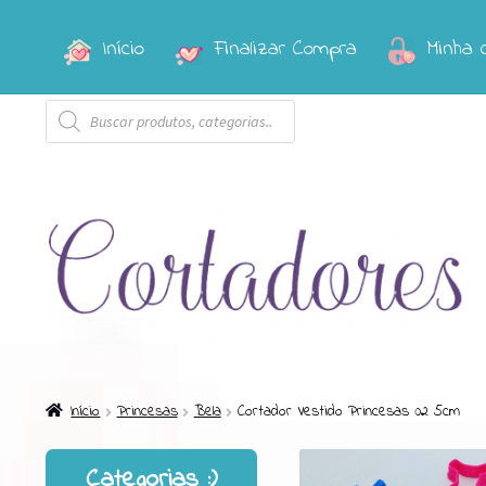
Início
Finalizar Compra
Minha 
Pular
Pular
para
para
Pesquisar
navegação
o
produtos
conteúdo
Início
Princesas
Bela
Cortador Vestido Princesas 02 5cm
Categorias