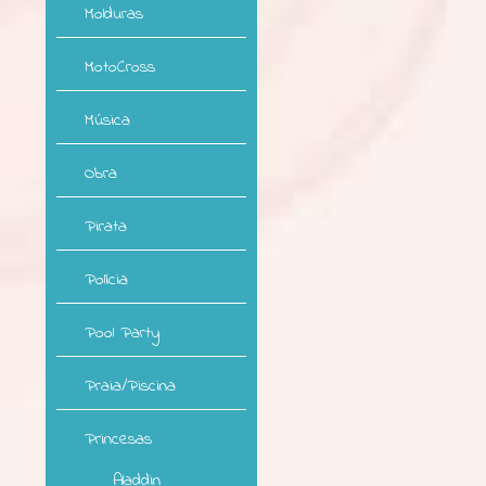
Molduras
MotoCross
Música
Obra
Pirata
Polícia
Pool Party
Praia/Piscina
Princesas
Aladdin