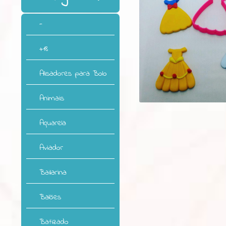
-
+18
Alisadores para Bolo
Animais
Aquarela
Aviador
Bailarina
Balões
Batizado