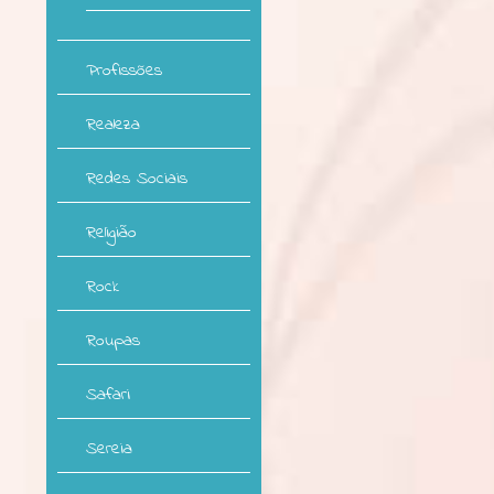
Profissões
Realeza
Redes Sociais
Religião
Rock
Roupas
Safari
Sereia