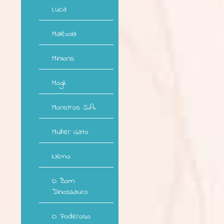
Luca
Malévola
Minions
Mogli
Monstros S.A.
Mulher Gato
Nemo
O Bom
Dinossauro
O Poderoso