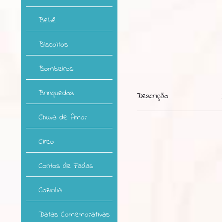
Bebê
Biscoitos
Bombeiros
Brinquedos
Descrição
Chuva de Amor
Circo
Contos de Fadas
Cozinha
Datas Comemorativas