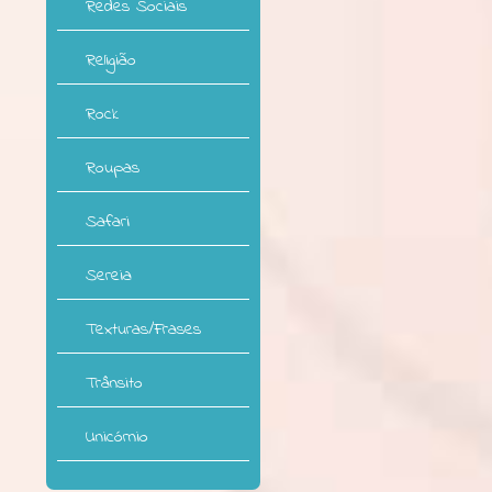
Redes Sociais
Religião
Rock
Roupas
Safari
Sereia
Texturas/Frases
Trânsito
Unicórnio