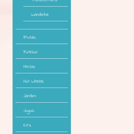
Transformers
Wandinha
Frutas
Futebol
Heróis
Hot Wheels
Jardim
Jogos
Kit`s