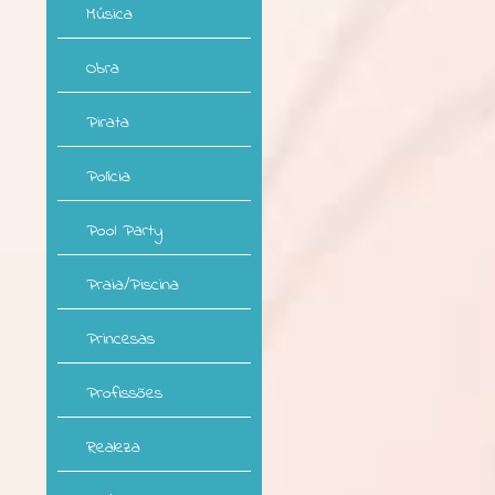
Música
Obra
Pirata
Polícia
Pool Party
Praia/Piscina
Princesas
Profissões
Realeza