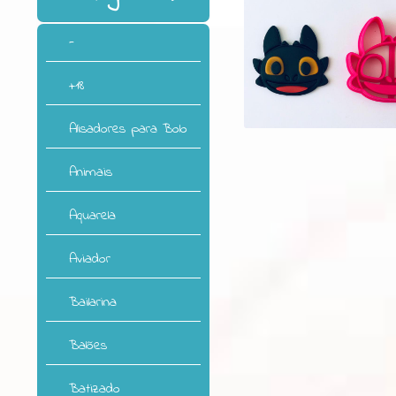
-
+18
Alisadores para Bolo
Animais
Aquarela
Aviador
Bailarina
Balões
Batizado