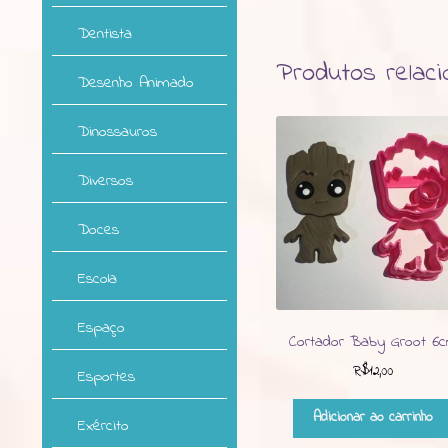
Dentista
Produtos relac
Desenho Animado
Dinossauros
Diversos
Doces
Escola
Espaço
Cortador Baby Groot 6
R$
12,00
Esportes
Adicionar ao carrinho
Exército