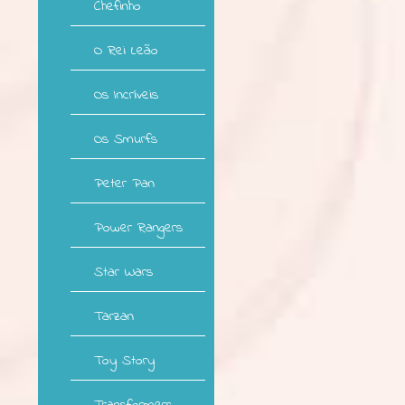
Chefinho
O Rei Leão
Os Incríveis
Os Smurfs
Peter Pan
Power Rangers
Star Wars
Tarzan
Toy Story