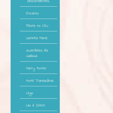
Descendentes
Encanto
Festa no Céu
Gatinha Marie
Guardiões da
Galáxia
Harry Potter
Hotel Transilvânia
Lego
Lilo & Stitch