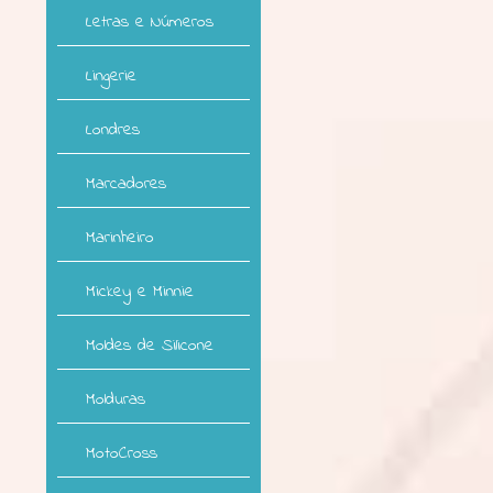
Letras e Números
Lingerie
Londres
Marcadores
Marinheiro
Mickey e Minnie
Moldes de Silicone
Molduras
MotoCross