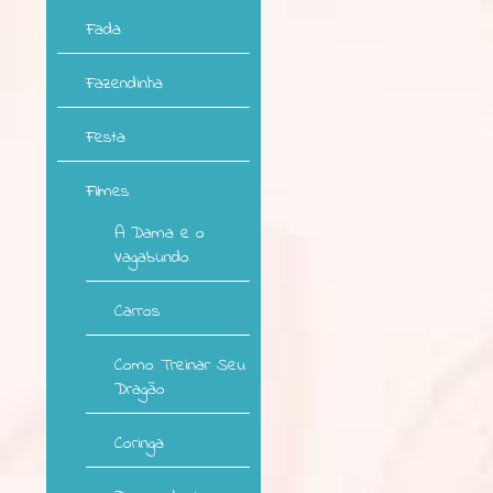
Fada
Fazendinha
Festa
Filmes
A Dama e o
Vagabundo
Carros
Como Treinar Seu
Dragão
Coringa