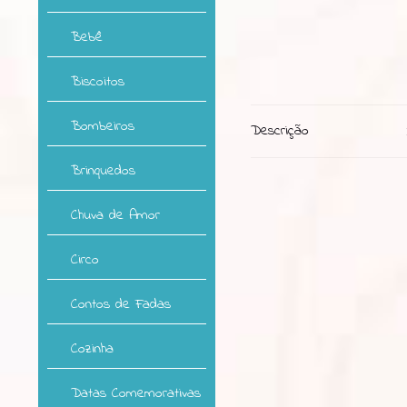
Bebê
Biscoitos
Bombeiros
Descrição
Brinquedos
Chuva de Amor
Circo
Contos de Fadas
Cozinha
Datas Comemorativas