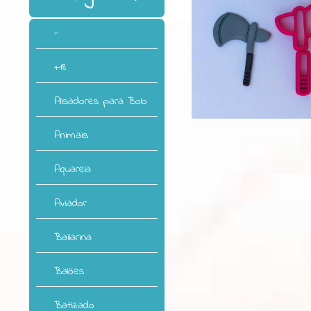
-
+18
Alisadores para Bolo
Animais
Aquarela
Aviador
Bailarina
Balões
Batizado