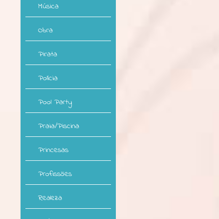
Música
Obra
Pirata
Polícia
Pool Party
Praia/Piscina
Princesas
Profissões
Realeza