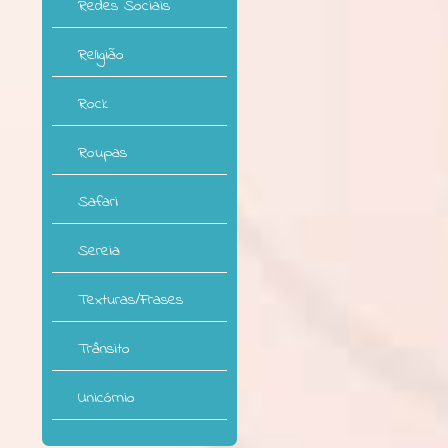
Redes Sociais
Religião
Rock
Roupas
Safari
Sereia
Texturas/Frases
Trânsito
Unicórnio