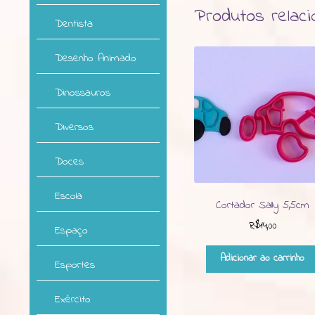
Produtos relac
Dentista
Desenho Animado
Dinossauros
Diversos
Doces
Escola
Cortador Sally 5,5cm
R$
14,00
Espaço
Adicionar ao carrinho
Esportes
Exército