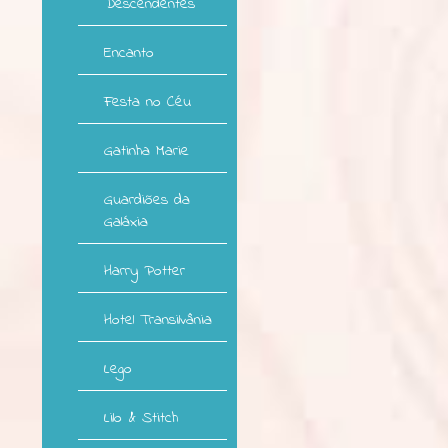
Descendentes
Encanto
Festa no Céu
Gatinha Marie
Guardiões da
Galáxia
Harry Potter
Hotel Transilvânia
Lego
Lilo & Stitch