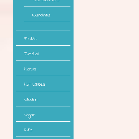
Transformers
Wandinha
Frutas
Futebol
Heróis
Hot Wheels
Jardim
Jogos
Kit`s