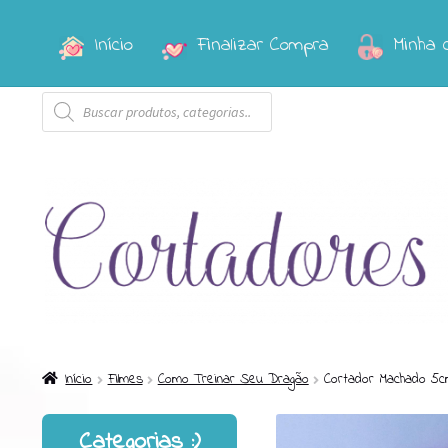
Início
Finalizar Compra
Minha 
Pular
Pular
para
para
Pesquisar
navegação
o
produtos
conteúdo
Início
Filmes
Como Treinar Seu Dragão
Cortador Machado 5
Categorias