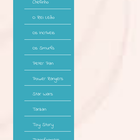
Chefinho
O Rei Leão
Os Incríveis
Os Smurfs
Peter Pan
Power Rangers
Star Wars
Tarzan
Toy Story