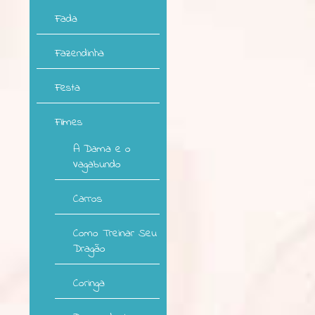
Fada
Fazendinha
Festa
Filmes
A Dama e o
Vagabundo
Carros
Como Treinar Seu
Dragão
Coringa