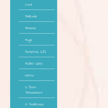
Luca
Malévola
Minions
Mogli
Monstros S.A.
Mulher Gato
Nemo
O Bom
Dinossauro
O Poderoso