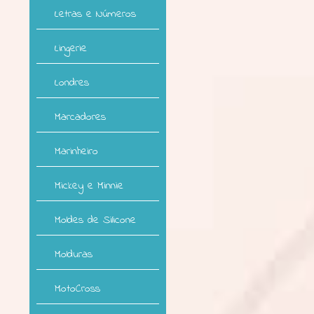
Letras e Números
Lingerie
Londres
Marcadores
Marinheiro
Mickey e Minnie
Moldes de Silicone
Molduras
MotoCross