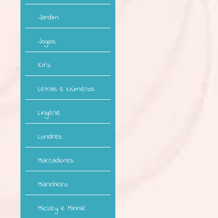
Jardim
Jogos
Kit`s
Letras e Números
Lingerie
Londres
Marcadores
Marinheiro
Mickey e Minnie