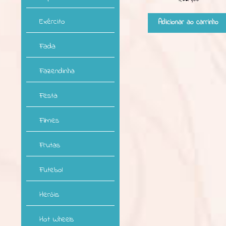
Exército
Adicionar ao carrinho
Fada
Fazendinha
Festa
Filmes
Frutas
Futebol
Heróis
Hot Wheels