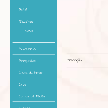
Bebê
Biscoitos
Natal
Bombeiros
Descrição
Brinquedos
Chuva de Amor
Circo
Contos de Fadas