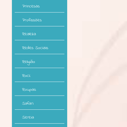
Princesas
Profissões
Realeza
Redes Sociais
Religião
Rock
Roupas
Safari
Sereia