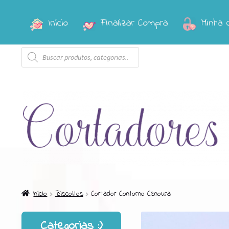
Início
Finalizar Compra
Minha 
Pular
Pular
para
para
Pesquisar
navegação
o
produtos
conteúdo
Início
Biscoitos
Cortador Contorno Cenoura
Categorias