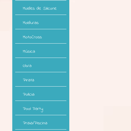
Moldes de Silicone
Molduras
MotoCross
Música
Obra
Pirata
Polícia
Pool Party
Praia/Piscina