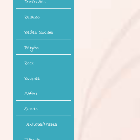
Profissões
Realeza
Redes Sociais
Religião
Rock
Roupas
Safari
Sereia
Texturas/Frases
Trânsito