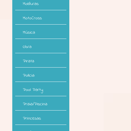
Molduras
MotoCross
Música
Obra
Pirata
Polícia
Pool Party
Praia/Piscina
Princesas