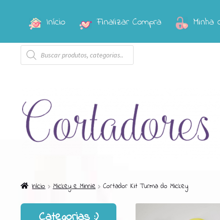
Início
Finalizar Compra
Minha 
Pular
Pular
para
para
Pesquisar
navegação
o
produtos
conteúdo
Início
Mickey e Minnie
Cortador Kit Turma do Mickey
Categorias