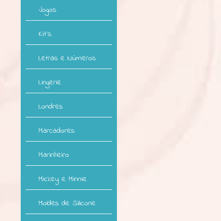
Jogos
Kit`s
Letras e Números
Lingerie
Londres
Marcadores
Marinheiro
Mickey e Minnie
Moldes de Silicone