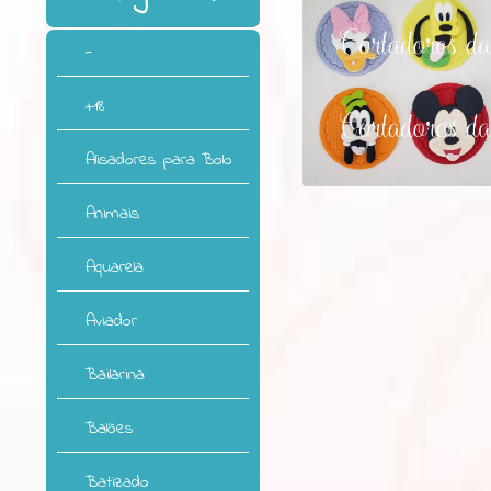
-
+18
Alisadores para Bolo
Animais
Aquarela
Aviador
Bailarina
Balões
Batizado