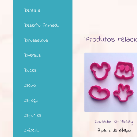
Dentista
Desenho Animado
Produtos relac
Dinossauros
Diversos
Doces
Escola
Espaço
Esportes
Cortador Kit Mickey
Exército
A partir de
R$
13,00