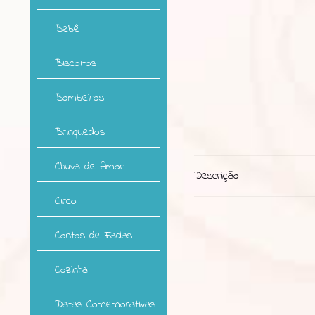
Bebê
Biscoitos
Bombeiros
Brinquedos
Chuva de Amor
Descrição
Circo
Contos de Fadas
Cozinha
Datas Comemorativas