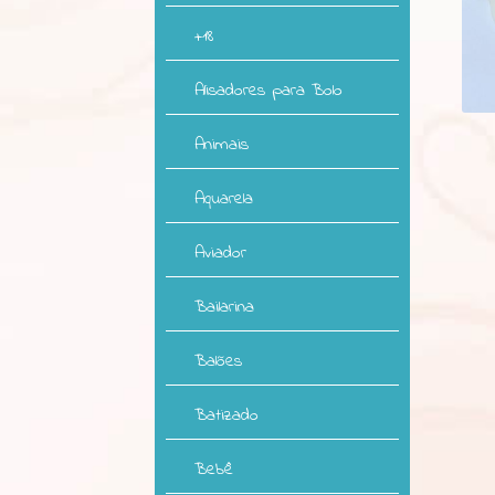
+18
Alisadores para Bolo
Animais
Aquarela
Aviador
Bailarina
Balões
Batizado
Bebê