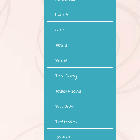
Música
Obra
Pirata
Polícia
Pool Party
Praia/Piscina
Princesas
Profissões
Realeza