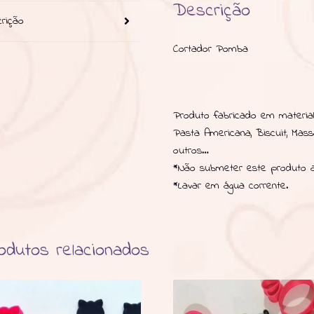
Descrição
rição
Cortador Pomba
Produto fabricado em material 
Pasta Americana, Biscuit, Mas
outros…
*Não submeter este produto a
*Lavar em água corrente.
odutos relacionados