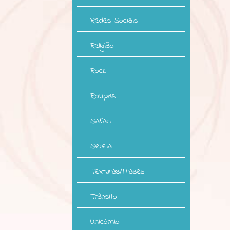
Redes Sociais
Religião
Rock
Roupas
Safari
Sereia
Texturas/Frases
Trânsito
Unicórnio