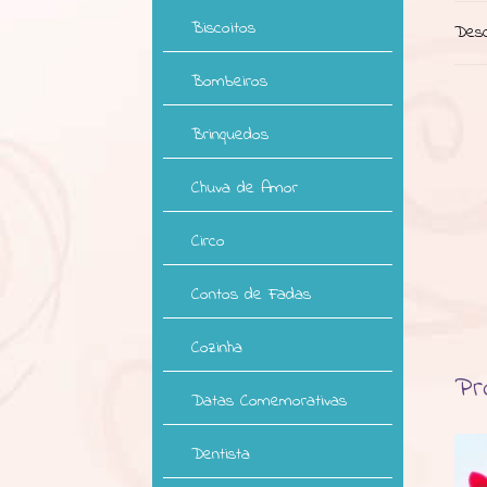
Biscoitos
Desc
Bombeiros
Brinquedos
Chuva de Amor
Circo
Contos de Fadas
Cozinha
Pr
Datas Comemorativas
Dentista