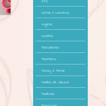
Kit`s
Letras e Números
Lingerie
Londres
Marcadores
Marinheiro
Mickey e Minnie
Moldes de Silicone
Molduras
MotoCross