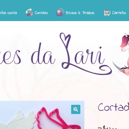
inha conta
Contato
Envios e Prazos
Carrinho
Corta