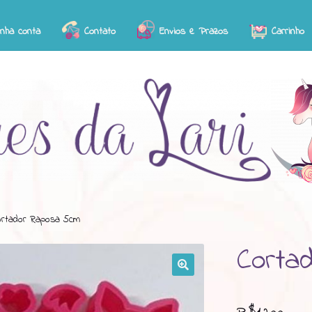
inha conta
Contato
Envios e Prazos
Carrinho
ortador Raposa 5cm
Corta