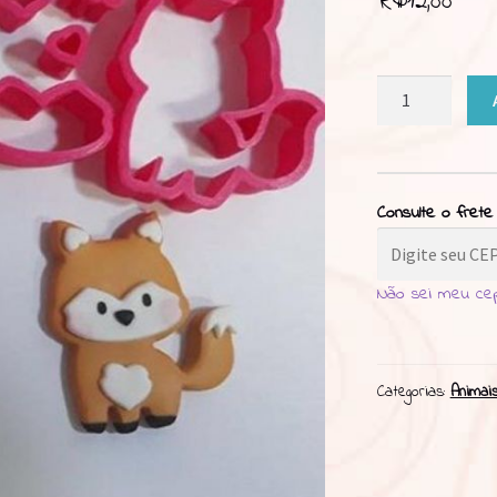
R$
12,00
Cortador
Raposa
5cm
quantidade
Consulte o frete
Não sei meu ce
Categorias:
Animai