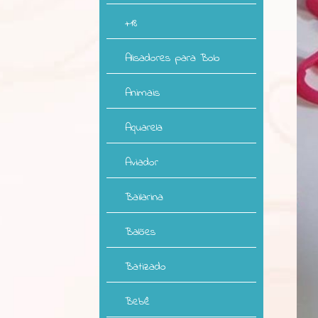
+18
Alisadores para Bolo
Animais
Aquarela
Aviador
Bailarina
Balões
Batizado
Bebê