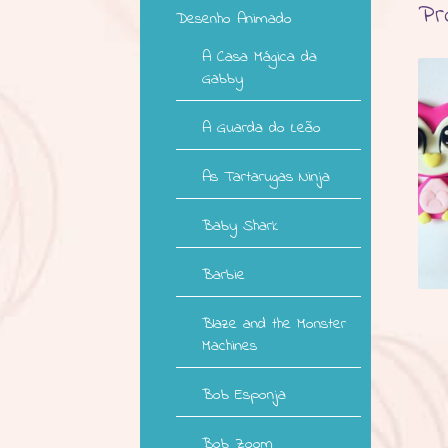
Pr
Desenho Animado
A Casa Mágica da
Gabby
A Guarda do Leão
As Tartarugas Ninja
Baby Shark
Barbie
Blaze and the Monster
Machines
Bob Esponja
Bob Zoom