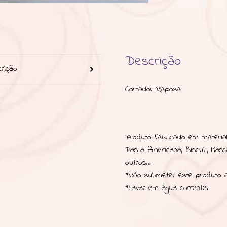
Descrição
rição
Cortador Raposa
Produto fabricado em material 
Pasta Americana, Biscuit, Mas
outros…
*Não submeter este produto a
*Lavar em água corrente.