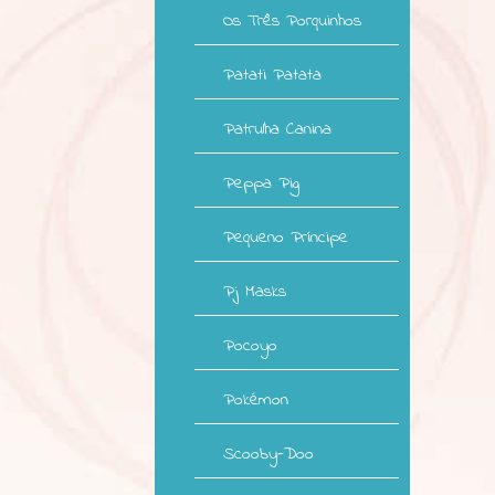
Os Três Porquinhos
Patati Patata
Patrulha Canina
Peppa Pig
Pequeno Príncipe
Pj Masks
Pocoyo
Pokémon
Scooby-Doo