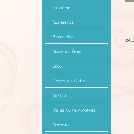
Biscoitos
Bombeiros
Brinquedos
Desc
Chuva de Amor
Circo
Contos de Fadas
Cozinha
Datas Comemorativas
Dentista