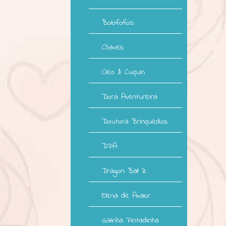
Bolofofos
Chaves
Cleo & Cuquin
Dora Aventureira
Doutora Brinquedos
DPA
Dragon Ball Z
Elena de Avalor
Galinha Pintadinha