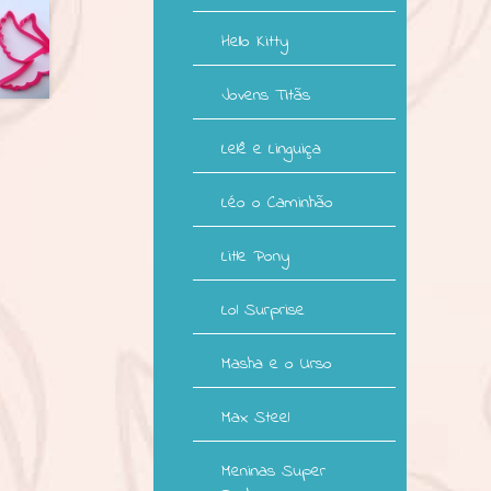
Hello Kitty
Jovens Titãs
Lelê e Linguiça
Léo o Caminhão
Litle Pony
Lol Surprise
Masha e o Urso
Max Steel
Meninas Super