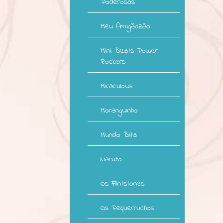
Poderosas
Meu Amigãozão
Mini Beats Power
Rockers
Miraculous
Moranguinho
Mundo Bita
Naruto
Os Flintstones
Os Pequerruchos