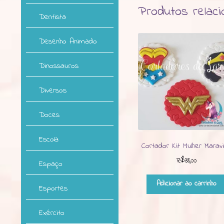
Produtos relac
Dentista
Desenho Animado
Dinossauros
Diversos
Doces
Escola
Cortador Kit Mulher Maravi
R$
38,00
Espaço
Adicionar ao carrinho
Esportes
Exército