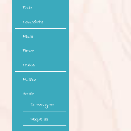
Fada
Fazendinha
Festa
Filmes
Frutas
Futebol
Heróis
Personagens
Plaquetas