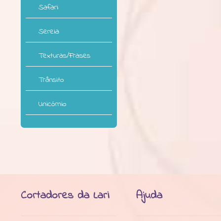
Safari
Sereia
Texturas/Frases
Trânsito
Unicórnio
Cortadores da Lari
Ajuda