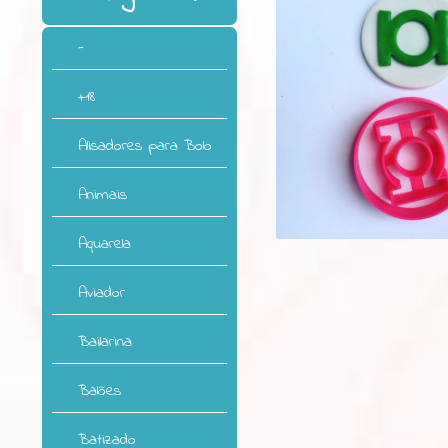
-
+18
Alisadores para Bolo
Animais
Aquarela
Aviador
Bailarina
Balões
Batizado