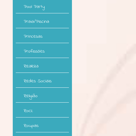
Pool Party
Praia/Piscina
Princesas
Profissões
Realeza
Redes Sociais
Religião
Rock
Roupas