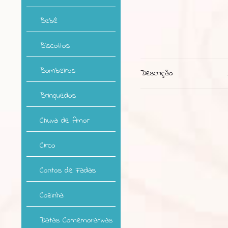
Bebê
Biscoitos
Bombeiros
Descrição
Brinquedos
Chuva de Amor
Circo
Contos de Fadas
Cozinha
Datas Comemorativas