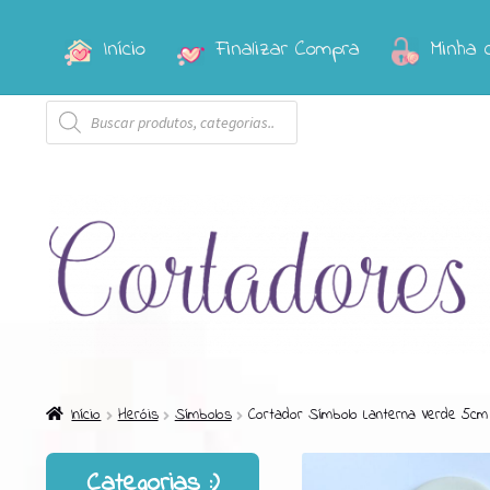
Início
Finalizar Compra
Minha 
Pular
Pular
para
para
Pesquisar
navegação
o
produtos
conteúdo
Início
Heróis
Símbolos
Cortador Símbolo Lanterna Verde 5cm
Categorias