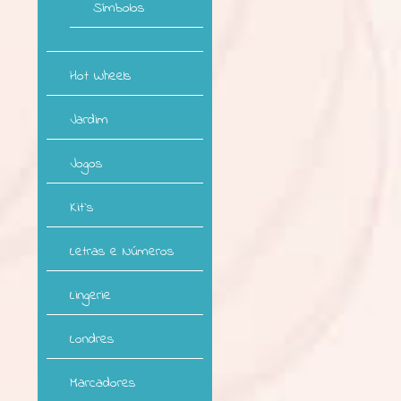
Símbolos
Hot Wheels
Jardim
Jogos
Kit`s
Letras e Números
Lingerie
Londres
Marcadores