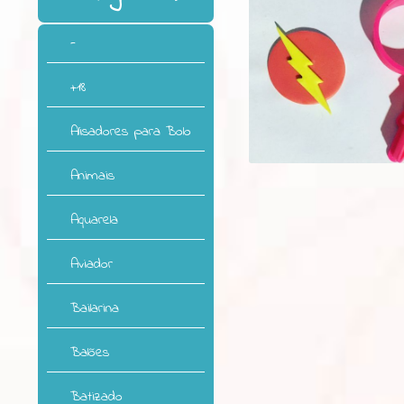
-
+18
Alisadores para Bolo
Animais
Aquarela
Aviador
Bailarina
Balões
Batizado