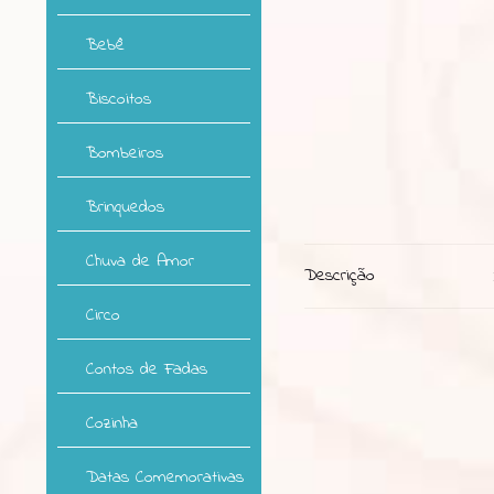
Bebê
Biscoitos
Bombeiros
Brinquedos
Chuva de Amor
Descrição
Circo
Contos de Fadas
Cozinha
Datas Comemorativas