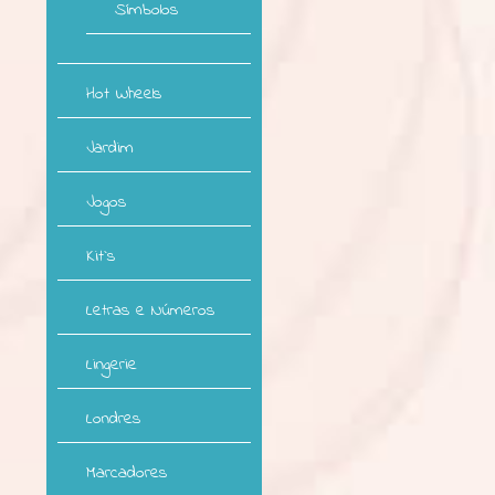
Símbolos
Hot Wheels
Jardim
Jogos
Kit`s
Letras e Números
Lingerie
Londres
Marcadores