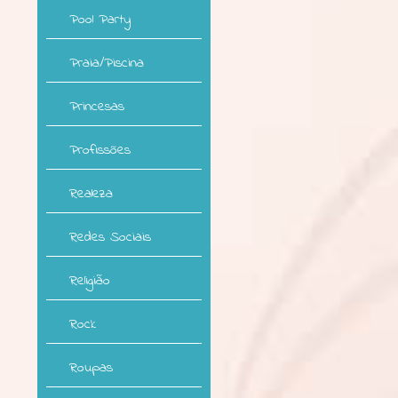
Pool Party
Praia/Piscina
Princesas
Profissões
Realeza
Redes Sociais
Religião
Rock
Roupas