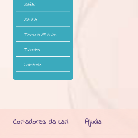
Safari
Sereia
Texturas/Frases
Trânsito
Unicórnio
Cortadores da Lari
Ajuda