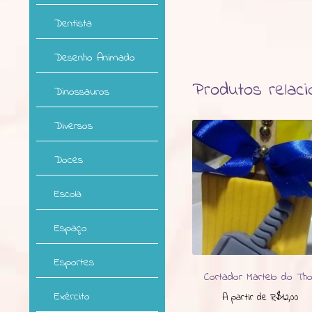
Dentista
Desenho Animado
Produtos relac
Dinossauros
Diversos
Doces
Escola
Espaço
Esportes
Cortador Martelo do Tho
Exército
A partir de
R$
12,00