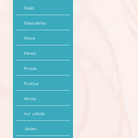
Fada
Fazendinha
Festa
Filmes
Frutas
Futebol
Heróis
Hot Wheels
Jardim