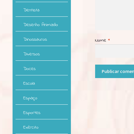
Dentista
Desenho Animado
Dinossauros
Nome
*
Diversos
Doces
Escola
Espaço
Esportes
Exército