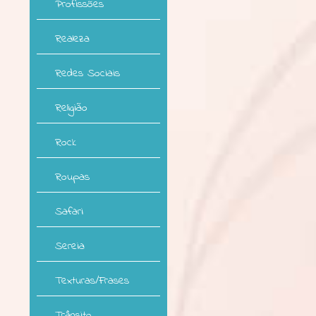
Profissões
Realeza
Redes Sociais
Religião
Rock
Roupas
Safari
Sereia
Texturas/Frases
Trânsito