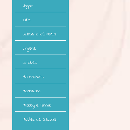
Jogos
Kit`s
Letras e Números
Lingerie
Londres
Marcadores
Marinheiro
Mickey e Minnie
Moldes de Silicone