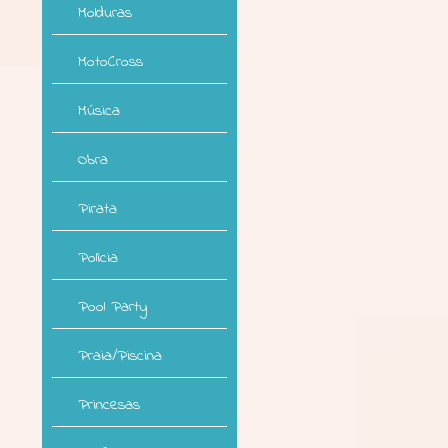
Molduras
MotoCross
Música
Obra
Pirata
Polícia
Pool Party
Praia/Piscina
Princesas