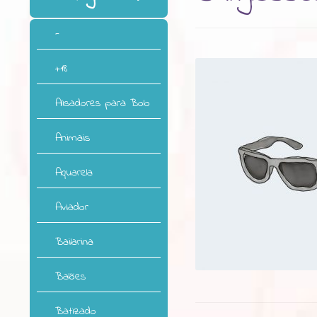
-
+18
Alisadores para Bolo
Animais
Aquarela
Aviador
Bailarina
Balões
Batizado